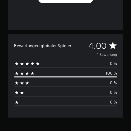
1
B
e
w
e
r
t
D
4.00
Bewertungen globaler Spieler
u
n
u
1 Bewertung
g
e
0 %
r
n
100 %
c
0 %
h
0 %
s
0 %
c
h