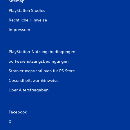
Sitemap
B
PlayStation Studios
e
Rechtliche Hinweise
w
Impressum
e
r
PlayStation-Nutzungsbedingungen
t
Softwarenutzungsbedingungen
u
Stornierungsrichtlinien für PS Store
Gesundheitswarnhinweise
n
Über Altersfreigaben
g
e
Facebook
n
X