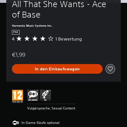
All That She Wants - Ace 
of Base
Harmonix Music Systems Inc.
PS4
4
1 Bewertung
D
u
r
€1,99
c
h
s
In den Einkaufswagen
c
h
n
i
t
t
l
i
Vulgärsprache, Sexual Content
c
h
e
In-Game-Käufe optional
B