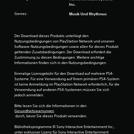
Inc.
r
Genres:
Musik Und Rhythmus
t
u
Der Download dieses Produkts unterliegt den 
n
Nutzungsbedingungen von PlayStation Network und unseren 
Software-Nutzungsbedingungen sowie allen für dieses Produkt 
geltenden Zusatzbedingungen. Der Download erfordert die 
g
Zustimmung zu diesen Bedingungen. Weitere wichtige 
Informationen finden sich in den Nutzungsbedingungen.
:
Einmalige Lizenzgebühr für den Download auf mehrere PS4-
1
Systeme. Für eine Verwendung auf Ihrem primären PS4-System 
ist keine Anmeldung im PlayStation Network erforderlich, für die 
v
Verwendung auf anderen PS4-Systemen müssen Sie sich 
jedoch anmelden.
o
Bitte lesen Sie sich die Informationen in den 
n
Gesundheitswarnungen
 durch, bevor Sie dieses Produkt verwenden.
5
Bibliotheksprogramme © Sony Interactive Entertainment Inc., 
unter exklusiver Lizenz für Sony Interactive Entertainment 