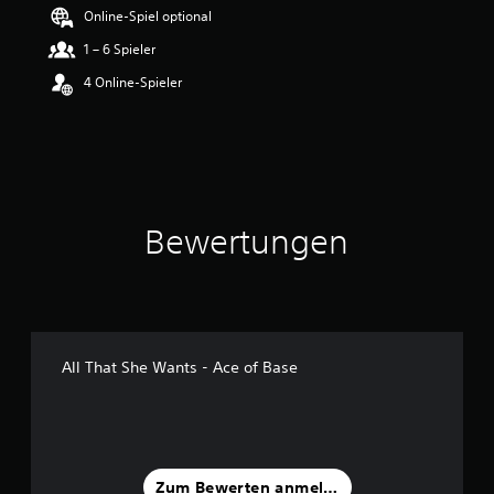
e
Online-Spiel optional
w
1 – 6 Spieler
e
r
4 Online-Spieler
t
u
n
g
:
4
v
Bewertungen
o
n
5
S
t
e
All That She Wants - Ace of Base
r
n
e
n
a
u
Zum Bewerten anmelden
s