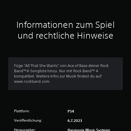
n
i
t
Informationen zum Spiel
t
und rechtliche Hinweise
l
i
c
Füge "All That She Wants" von Ace of Base deiner Rock
Band™4-Songliste hinzu. Nur mit Rock Band™ 4
h
kompatibel. Weitere Infos zur Musik findest du auf:
www.rockband.com.
e
B
e
Plattform:
PS4
w
Veröffentlichung:
6.7.2023
e
Herausgeber:
Harmonix Music Systems