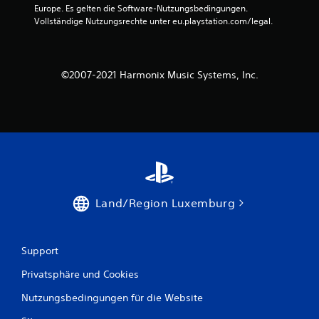
Europe. Es gelten die Software-Nutzungsbedingungen. 
S
Vollständige Nutzungsrechte unter eu.playstation.com/legal.
t
e
©2007-2021 Harmonix Music Systems, Inc.
r
n
e
n
a
Land/Region Luxemburg
u
Support
s
Privatsphäre und Cookies
1
Nutzungsbedingungen für die Website