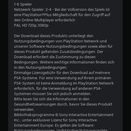
1-6 Spieler
B
Netzwerk-Spieler: 2-4 - Bei der Vollversion des Spiels ist
eine PlayStation®Plus-Mitgliedschaft für den Zugriff auf
e
den Online-Multiplayer erforderlich
PAL HD 720p,1080p
w
Der Download dieses Produkts unterliegt den
e
Nutzungsbedingungen von PlayStation Network und
unseren Software-Nutzungsbedingungen sowie allen für
r
dieses Produkt geltenden Zusatzbedingungen. Der
Download erfordert die Zustimmung zu diesen
t
Bedingungen. Weitere wichtige Informationen finden sich
in den Nutzungsbedingungen.
u
Einmalige Lizenzgebühr für den Download auf mehrere
PS4-Systeme. Für eine Verwendung auf Ihrem primären
PS4-System ist keine Anmeldung im PlayStation Network
n
erforderlich, für die Verwendung auf anderen PS4-
Systemen müssen Sie sich jedoch anmelden.
g
Bitte lesen Sie sich die Informationen in den
Gesundheitswarnungen durch, bevor Sie dieses Produkt
:
verwenden.
Bibliotheksprogramme © Sony Interactive Entertainment
1
Inc., unter exklusiver Lizenz für Sony Interactive
Entertainment Europe. Es gelten die Software-
v
Nutzungsbedingungen. Vollständige Nutzungsrechte