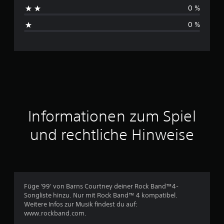
h
0 %
s
0 %
c
h
n
i
t
Informationen zum Spiel
t
und rechtliche Hinweise
l
i
c
Füge '99' von Barns Courtney deiner Rock Band™4-
Songliste hinzu. Nur mit Rock Band™ 4 kompatibel.
h
Weitere Infos zur Musik findest du auf:
www.rockband.com.
e