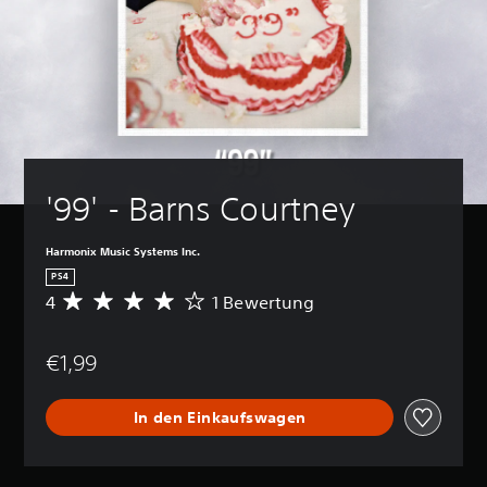
'99' - Barns Courtney
Harmonix Music Systems Inc.
PS4
4
1 Bewertung
D
u
r
€1,99
c
h
s
In den Einkaufswagen
c
h
n
i