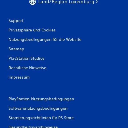
Land/Region Luxemburg
u
s
Support
1
Privatsphäre und Cookies
Nutzungsbedingungen für die Website
B
Sitemap
e
PlayStation Studios
Rechtliche Hinweise
w
Impressum
e
r
PlayStation-Nutzungsbedingungen
t
Softwarenutzungsbedingungen
u
Stornierungsrichtlinien für PS Store
n
Gesundheitswarnhinweise