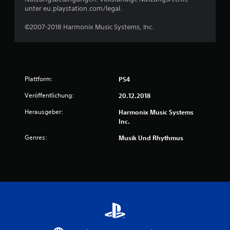
unter eu.playstation.com/legal.
o
©2007-2018 Harmonix Music Systems, Inc.
n
5
Plattform:
PS4
S
Veröffentlichung:
20.12.2018
t
Herausgeber:
Harmonix Music Systems
Inc.
e
Genres:
Musik Und Rhythmus
r
n
e
n
a