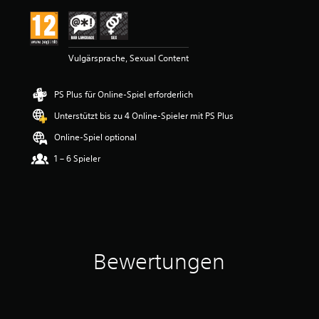
t
t
l
i
Vulgärsprache, Sexual Content
c
h
e
PS Plus für Online-Spiel erforderlich
B
e
Unterstützt bis zu 4 Online-Spieler mit PS Plus
w
e
Online-Spiel optional
r
1 – 6 Spieler
t
u
n
g
:
4
v
o
Bewertungen
n
5
S
t