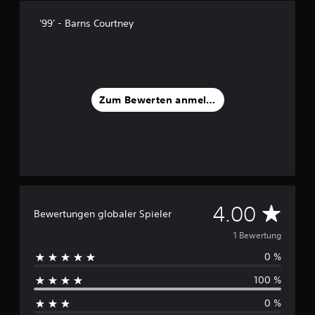
e
r
'99' - Barns Courtney
n
e
n
a
u
s
Zum Bewerten anmelden
1
B
e
w
e
r
t
D
4.00
u
Bewertungen globaler Spieler
n
u
1 Bewertung
g
e
0 %
r
n
100 %
c
0 %