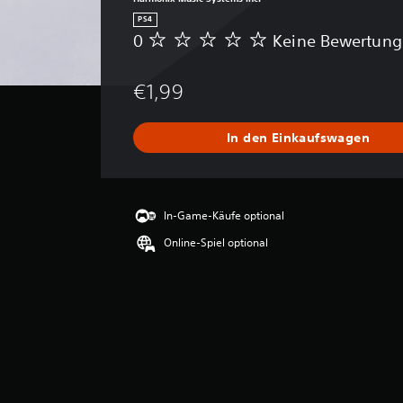
PS4
0
Keine Bewertun
K
e
i
€1,99
n
e
B
In den Einkaufswagen
e
w
e
r
t
In-Game-Käufe optional
u
Online-Spiel optional
n
g
e
n