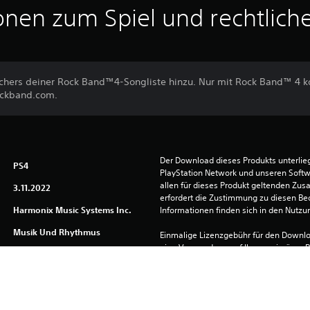
onen zum Spiel und rechtlich
achers deiner Rock Band™4-Songliste hinzu. Nur mit Rock Band™ 4 k
ockband.com.
Der Download dieses Produkts unterli
PS4
PlayStation Network und unseren Soft
allen für dieses Produkt geltenden Zu
3.11.2022
erfordert die Zustimmung zu diesen Be
Harmonix Music Systems Inc.
Informationen finden sich in den Nutz
Musik Und Rhythmus
Einmalige Lizenzgebühr für den Downlo
eine Verwendung auf Ihrem primären P
PlayStation Network erforderlich, für 
Systemen müssen Sie sich jedoch anm
Bitte lesen Sie sich die Informationen i
Gesundheitswarnungen