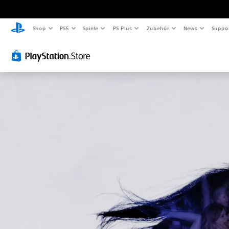
Shop
PS5
Spiele
PS Plus
Zubehör
News
Suppo