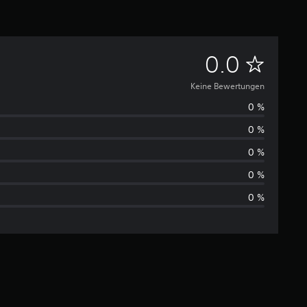
K
0.0
e
Keine Bewertungen
0 %
i
0 %
n
0 %
e
0 %
0 %
B
e
w
e