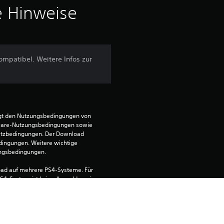
r
e Hinweise
t
u
ompatibel. Weitere Infos zur
n
g
e
egt den Nutzungsbedingungen von 
ware-Nutzungsbedingungen sowie 
n
satzbedingungen. Der Download 
dingungen. Weitere wichtige 
ungsbedingungen.
ad auf mehrere PS4-Systeme. Für 
S4-System ist keine Anmeldung im 
die Verwendung auf anderen PS4-
elden.
n den 