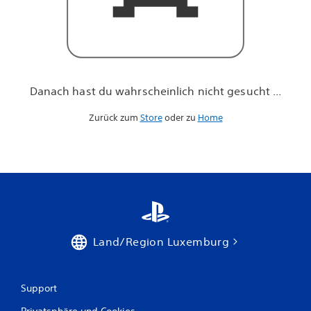
h
n
i
c
h
t
g
Danach hast du wahrscheinlich nicht gesucht ...
e
s
Zurück zum
Store
oder zu
Home
u
c
h
t
.
.
.
Land/Region Luxemburg
Support
Privatsphäre und Cookies