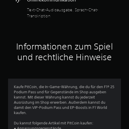
e
i
n
h
n
n
n
Text-Chat-Audioausgabe, Sprach-Chat-
e
,
d
s
r
Transkription
d
l
t
d
i
i
.
a
e
c
s
s
h
s
i
M
k
e
g
a
Informationen zum Spiel
e
l
n
n
i
b
a
und rechtliche Hinweise
t
u
e
l
d
e
S
i
e
l
i
s
r
g
l
i
S
n
e
e
t
a
r
s
i
Kaufe PitCoin, die In-Game-Währung, die du für den F1® 25
l
e
S
c
Podium Pass und für Gegenstände im Shop ausgeben
k
n
p
k
kannst. Mit dieser Währung kannst du jederzeit
o
,
e
s
Ausrüstung im Shop erwerben. Außerdem kannst du
m
a
.
i
damit den VIP-Podium Pass und EP-Boosts in F1 World
m
u
kaufen.
c
t
s
h
.
w
A
Du kannst folgende Artikel mit PitCoin kaufen:
e
e
n
● Anpassungsgegenstände