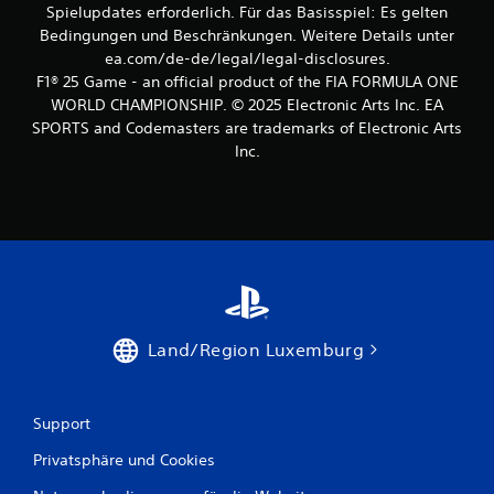
K
i
Spielupdates erforderlich. Für das Basisspiel: Es gelten
e
l
o
Bedingungen und Beschränkungen. Weitere Details unter
l
ä
n
ea.com/de-de/legal/legal-disclosures.
g
n
e
e
g
F1® 25 Game - an official product of the FIA FORMULA ONE
n
n
e
WORLD CHAMPIONSHIP. © 2025 Electronic Arts Inc. EA
f
a
a
SPORTS and Codemasters are trademarks of Electronic Arts
ü
u
u
r
Inc.
a
s
d
n
a
i
d
l
e
e
l
U
r
e
m
S
n
k
t
R
e
e
i
h
l
c
r
l
h
d
Land/Region Luxemburg
e
t
e
f
u
r
o
n
S
r
g
Support
t
t
e
i
z
n
Privatsphäre und Cookies
c
u
z
k