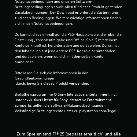
(
Nutzungsbedingungen und unseren Software-
t
r
a
e
Nutzungsbedingungen sowie allen für dieses Produkt geltenden 
.
p
u
Zusatzbedingungen. Der Download erfordert die Zustimmung 
i
u
s
zu diesen Bedingungen. Weitere wichtige Informationen finden 
n
n
g
sich in den Nutzungsbedingungen.
f
k
a
a
t
b
Du kannst diesen Inhalt auf die PS5-Hauptkonsole, die (über die 
c
e
e
Einstellung „Konsolenfreigabe und Offline-Spiel“) mit deinem 
e
h
s
Konto verknüpft ist, herunterladen und dort spielen. Du kannst 
r
o
)
den Inhalt auch auf jede andere PS5-Konsole herunterladen 
s
e
und dort spielen, wenn du dich mit demselben Konto 
E
t
i
anmeldest.
s
e
n
g
l
s
Bitte lesen Sie sich die Informationen in den 
i
l
t
Gesundheitswarnungen
b
e
e
 durch, bevor Sie dieses Produkt verwenden.
t
n
l
e
,
l
Bibliotheksprogramme © Sony Interactive Entertainment Inc., 
i
u
e
unter exklusiver Lizenz für Sony Interactive Entertainment 
n
m
n
Europe. Es gelten die Software-Nutzungsbedingungen. 
i
d
,
Vollständige Nutzungsrechte unter eu.playstation.com/legal.
g
a
d
e
s
a
O
S
s
p
p
s
Zum Spielen sind F1® 25 (separat erhältlich) und alle
t
i