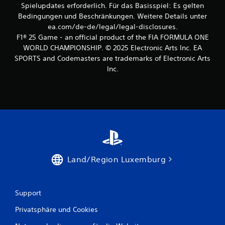
K
i
Spielupdates erforderlich. Für das Basisspiel: Es gelten
e
l
o
Bedingungen und Beschränkungen. Weitere Details unter
l
ä
n
ea.com/de-de/legal/legal-disclosures.
g
n
e
e
g
F1® 25 Game - an official product of the FIA FORMULA ONE
n
n
e
WORLD CHAMPIONSHIP. © 2025 Electronic Arts Inc. EA
f
a
a
SPORTS and Codemasters are trademarks of Electronic Arts
ü
u
u
r
Inc.
a
s
d
n
a
i
d
l
e
e
l
U
r
e
m
S
n
k
t
R
e
e
i
h
l
c
r
l
h
d
Land/Region Luxemburg
e
t
e
f
u
r
o
n
S
r
g
Support
t
t
e
i
z
n
Privatsphäre und Cookies
c
u
z
k