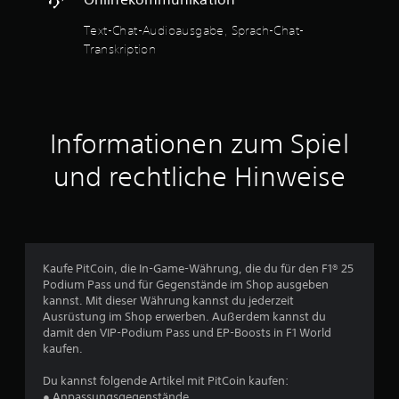
e
i
n
h
n
n
n
Text-Chat-Audioausgabe, Sprach-Chat-
e
,
d
s
r
Transkription
d
l
t
d
i
i
.
a
e
c
s
s
h
s
i
M
k
e
g
a
Informationen zum Spiel
e
l
n
n
i
b
a
und rechtliche Hinweise
t
u
e
l
d
e
S
i
e
l
i
s
r
g
l
i
S
n
e
e
t
a
r
s
i
Kaufe PitCoin, die In-Game-Währung, die du für den F1® 25
l
e
S
c
Podium Pass und für Gegenstände im Shop ausgeben
k
n
p
k
kannst. Mit dieser Währung kannst du jederzeit
o
,
e
s
Ausrüstung im Shop erwerben. Außerdem kannst du
m
a
.
i
damit den VIP-Podium Pass und EP-Boosts in F1 World
m
u
kaufen.
c
t
s
h
.
w
A
Du kannst folgende Artikel mit PitCoin kaufen:
e
e
n
● Anpassungsgegenstände