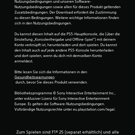
(
Nutzungsbedingungen und unseren Software-
t
r
a
e
Nutzungsbedingungen sowie allen für dieses Produkt geltenden 
.
p
u
Zusatzbedingungen. Der Download erfordert die Zustimmung 
i
u
s
zu diesen Bedingungen. Weitere wichtige Informationen finden 
n
n
g
sich in den Nutzungsbedingungen.
f
k
a
a
t
b
Du kannst diesen Inhalt auf die PS5-Hauptkonsole, die (über die 
c
e
e
Einstellung „Konsolenfreigabe und Offline-Spiel“) mit deinem 
e
h
s
Konto verknüpft ist, herunterladen und dort spielen. Du kannst 
r
o
)
den Inhalt auch auf jede andere PS5-Konsole herunterladen 
s
e
und dort spielen, wenn du dich mit demselben Konto 
E
t
i
anmeldest.
s
e
n
g
l
s
Bitte lesen Sie sich die Informationen in den 
i
l
t
Gesundheitswarnungen
b
e
e
 durch, bevor Sie dieses Produkt verwenden.
t
n
l
e
,
l
Bibliotheksprogramme © Sony Interactive Entertainment Inc., 
i
u
e
unter exklusiver Lizenz für Sony Interactive Entertainment 
n
m
n
Europe. Es gelten die Software-Nutzungsbedingungen. 
i
d
,
Vollständige Nutzungsrechte unter eu.playstation.com/legal.
g
a
d
e
s
a
O
S
s
p
p
s
Zum Spielen sind F1® 25 (separat erhältlich) und alle
t
i