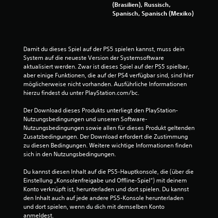
u
(Brasilien), Russisch,
Spanisch, Spanisch (Mexiko)
s
1
Damit du dieses Spiel auf der PS5 spielen kannst, muss dein 
0
System auf die neueste Version der Systemsoftware 
aktualisiert werden. Zwar ist dieses Spiel auf der PS5 spielbar, 
5
aber einige Funktionen, die auf der PS4 verfügbar sind, sind hier 
möglicherweise nicht vorhanden. Ausführliche Informationen 
hierzu findest du unter PlayStation.com/bc.
B
Der Download dieses Produkts unterliegt den PlayStation-
Nutzungsbedingungen und unseren Software-
e
Nutzungsbedingungen sowie allen für dieses Produkt geltenden 
Zusatzbedingungen. Der Download erfordert die Zustimmung 
w
zu diesen Bedingungen. Weitere wichtige Informationen finden 
sich in den Nutzungsbedingungen.
e
Du kannst diesen Inhalt auf die PS5-Hauptkonsole, die (über die 
r
Einstellung „Konsolenfreigabe und Offline-Spiel“) mit deinem 
Konto verknüpft ist, herunterladen und dort spielen. Du kannst 
t
den Inhalt auch auf jede andere PS5-Konsole herunterladen 
und dort spielen, wenn du dich mit demselben Konto 
anmeldest.