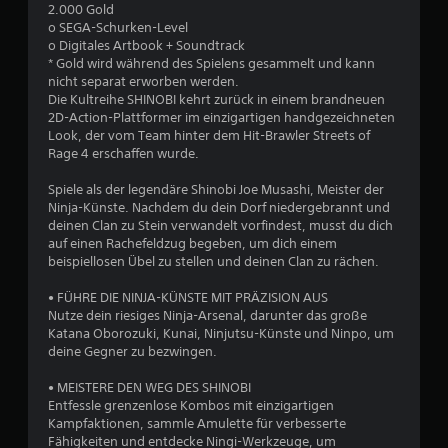
e
2.000 Gold
o SEGA-Schurken-Level
r
o Digitales Artbook + Soundtrack
* Gold wird während des Spielens gesammelt und kann
t
nicht separat erworben werden.
Die Kultreihe SHINOBI kehrt zurück in einem brandneuen
u
2D-Action-Plattformer im einzigartigen handgezeichneten
Look, der vom Team hinter dem Hit-Brawler Streets of
Rage 4 erschaffen wurde.
n
Spiele als der legendäre Shinobi Joe Musashi, Meister der
g
Ninja-Künste. Nachdem du dein Dorf niedergebrannt und
deinen Clan zu Stein verwandelt vorfindest, musst du dich
:
auf einen Rachefeldzug begeben, um dich einem
beispiellosen Übel zu stellen und deinen Clan zu rächen.
4
• FÜHRE DIE NINJA-KÜNSTE MIT PRÄZISION AUS
.
Nutze dein riesiges Ninja-Arsenal, darunter das große
Katana Oborozuki, Kunai, Ninjutsu-Künste und Ninpo, um
8
deine Gegner zu bezwingen.
6
• MEISTERE DEN WEG DES SHINOBI
Entfessle grenzenlose Kombos mit einzigartigen
v
Kampfaktionen, sammle Amulette für verbesserte
Fähigkeiten und entdecke Ningi-Werkzeuge, um