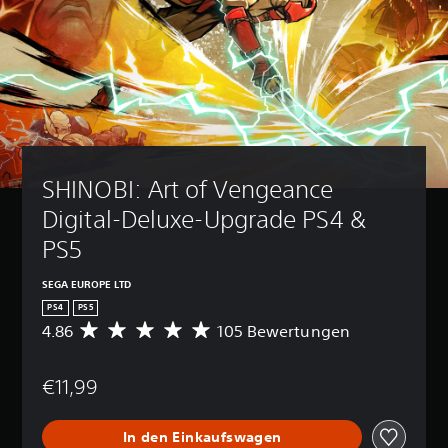
SHINOBI: Art of Vengeance 
Digital-Deluxe-Upgrade PS4 & 
PS5
SEGA EUROPE LTD
PS4
PS5
4.86
105 Bewertungen
D
u
r
€11,99
c
h
s
In den Einkaufswagen
c