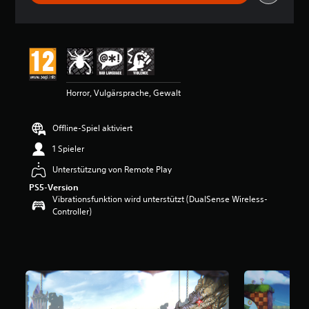
h
n
i
t
t
l
i
Horror, Vulgärsprache, Gewalt
c
h
e
Offline-Spiel aktiviert
B
e
1 Spieler
w
e
Unterstützung von Remote Play
r
PS5-Version
t
Vibrationsfunktion wird unterstützt (DualSense Wireless-
u
Controller)
n
g
:
4
.
8
6
v