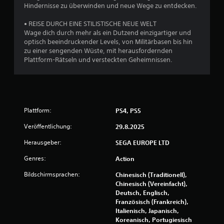
o
Hindernisse zu überwinden und neue Wege zu entdecken.
n
• REISE DURCH EINE STILISTISCHE NEUE WELT
Wage dich durch mehr als ein Dutzend einzigartiger und
5
optisch beeindruckender Levels, von Militärbasen bis hin
zu einer sengenden Wüste, mit herausfordernden
Plattform-Rätseln und versteckten Geheimnissen.
S
t
Plattform:
PS4, PS5
e
Veröffentlichung:
29.8.2025
r
Herausgeber:
SEGA EUROPE LTD
n
Genres:
Action
e
Bildschirmsprachen:
Chinesisch (Traditionell),
Chinesisch (Vereinfacht),
n
Deutsch, Englisch,
Französisch (Frankreich),
a
Italienisch, Japanisch,
Koreanisch, Portugiesisch