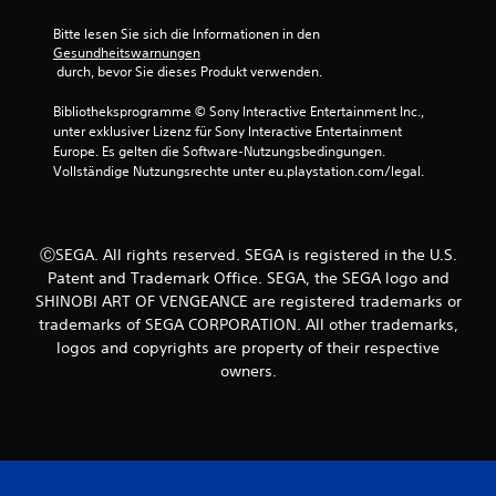
u
Bitte lesen Sie sich die Informationen in den 
n
Gesundheitswarnungen
 durch, bevor Sie dieses Produkt verwenden.
g
Bibliotheksprogramme © Sony Interactive Entertainment Inc., 
e
unter exklusiver Lizenz für Sony Interactive Entertainment 
Europe. Es gelten die Software-Nutzungsbedingungen. 
n
Vollständige Nutzungsrechte unter eu.playstation.com/legal.
ⒸSEGA. All rights reserved. SEGA is registered in the U.S.
Patent and Trademark Office. SEGA, the SEGA logo and
SHINOBI ART OF VENGEANCE are registered trademarks or
trademarks of SEGA CORPORATION. All other trademarks,
logos and copyrights are property of their respective
owners.