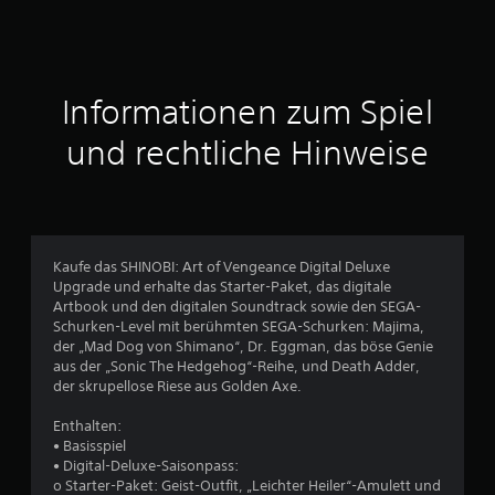
n
i
t
Informationen zum Spiel
t
und rechtliche Hinweise
l
i
c
Kaufe das SHINOBI: Art of Vengeance Digital Deluxe
Upgrade und erhalte das Starter-Paket, das digitale
h
Artbook und den digitalen Soundtrack sowie den SEGA-
Schurken-Level mit berühmten SEGA-Schurken: Majima,
e
der „Mad Dog von Shimano“, Dr. Eggman, das böse Genie
aus der „Sonic The Hedgehog“-Reihe, und Death Adder,
B
der skrupellose Riese aus Golden Axe.
e
Enthalten:
• Basisspiel
w
• Digital-Deluxe-Saisonpass:
o Starter-Paket: Geist-Outfit, „Leichter Heiler“-Amulett und