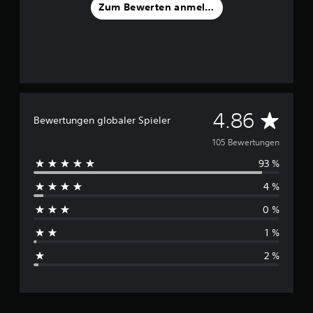
Zum Bewerten anmelden
n
g
e
n
D
4.86
Bewertungen globaler Spieler
u
105 Bewertungen
93 %
r
4 %
c
0 %
h
1 %
s
2 %
c
h