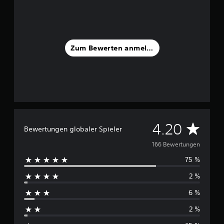
u
s
1
6
6
Zum Bewerten anmelden
B
e
w
e
r
t
u
n
D
4.20
g
Bewertungen globaler Spieler
e
u
166 Bewertungen
n
75 %
r
2 %
c
6 %
h
2 %
s