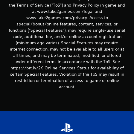
a
the Terms of Service ("ToS") and Privacy Policy in game and
at www.take2games.com/legal and
u
www.take2games.com/privacy. Access to
special/bonus/online features, content, services, or
s
functions ("Special Features"), may require single-use serial
1
code, additional fee, and/or online account registration
(minimum age varies). Special Features may require
6
internet connection, may not be available to all users or at
all times, and may be terminated, modified, or offered
6
under different terms in accordance with the ToS. See
https://bit.ly/2K-Online-Services-Status for availability of
certain Special Features. Violation of the ToS may result in
B
restriction or termination of access to game or online
account.
e
w
e
r