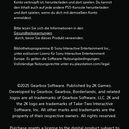
Konto verknüpft ist, herunterladen und dort spielen. Du kannst 
v
den Inhalt auch auf jede andere PS5-Konsole herunterladen 
und dort spielen, wenn du dich mit demselben Konto 
o
anmeldest.
n
Bitte lesen Sie sich die Informationen in den 
Gesundheitswarnungen
5
 durch, bevor Sie dieses Produkt verwenden.
Bibliotheksprogramme © Sony Interactive Entertainment Inc., 
unter exklusiver Lizenz für Sony Interactive Entertainment 
S
Europe. Es gelten die Software-Nutzungsbedingungen. 
Vollständige Nutzungsrechte unter eu.playstation.com/legal.
t
e
©2025 Gearbox Software. Published by 2K Games.
r
Developed by Gearbox. Gearbox, Borderlands, and related
logos are all trademarks of Gearbox Software, LLC. 2K and
n
the 2K logo are trademarks of Take-Two Interactive
Software, Inc. All other marks and trademarks are the
e
property of their respective owners. All rights reserved.
n
Purchase grants a license to the digital product subject to