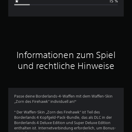
15 %
c
h
n
i
t
Informationen zum Spiel
t
und rechtliche Hinweise
l
i
c
Passe deine Borderlands-4-Waffen mit dem Waffen-Skin
„Zorn des Firehawk“ individuell an!*
h
* Der Waffen-Skin „Zorn des Firehawk“ ist Teil des
e
Borderlands 4 Kopfgeld-Pack-Bundle, das als DLC in der
Borderlands 4 Deluxe Edition und Super Deluxe Edition
B
enthalten ist. Internetverbindung erforderlich, um Bonus-