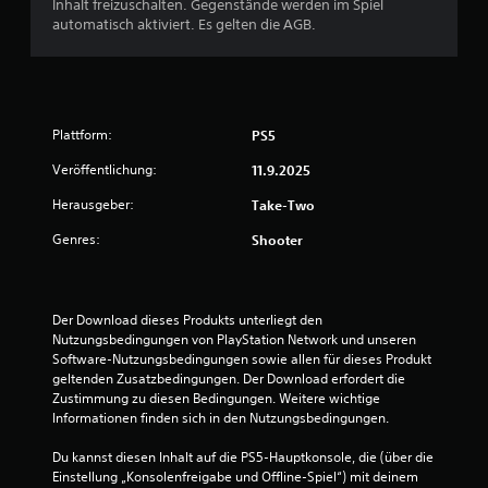
Inhalt freizuschalten. Gegenstände werden im Spiel
e
automatisch aktiviert. Es gelten die AGB.
w
e
Plattform:
PS5
r
Veröffentlichung:
11.9.2025
t
Herausgeber:
Take-Two
u
Genres:
Shooter
n
g
Der Download dieses Produkts unterliegt den 
Nutzungsbedingungen von PlayStation Network und unseren 
:
Software-Nutzungsbedingungen sowie allen für dieses Produkt 
geltenden Zusatzbedingungen. Der Download erfordert die 
4
Zustimmung zu diesen Bedingungen. Weitere wichtige 
Informationen finden sich in den Nutzungsbedingungen.
.
Du kannst diesen Inhalt auf die PS5-Hauptkonsole, die (über die 
2
Einstellung „Konsolenfreigabe und Offline-Spiel“) mit deinem 