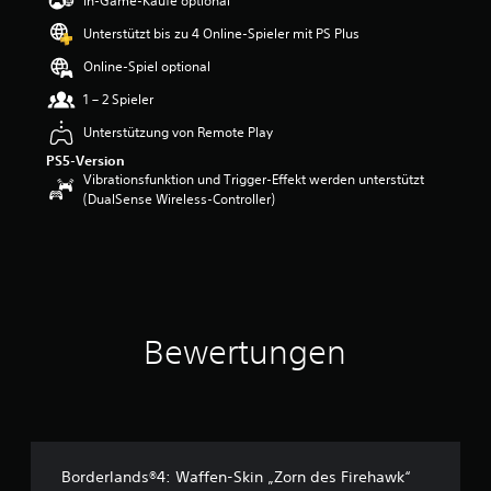
In-Game-Käufe optional
w
Unterstützt bis zu 4 Online-Spieler mit PS Plus
e
r
Online-Spiel optional
t
u
1 – 2 Spieler
n
Unterstützung von Remote Play
g
:
PS5-Version
4
Vibrationsfunktion und Trigger-Effekt werden unterstützt
.
(DualSense Wireless-Controller)
2
v
o
n
5
S
Bewertungen
t
e
r
n
e
n
a
Borderlands®4: Waffen-Skin „Zorn des Firehawk“