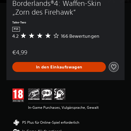
Borderlands®4: Waffen-Skin 
„Zorn des Firehawk“
Take-Two
PS5
4.2
166 Bewertungen
D
u
r
€4,99
c
h
s
In den Einkaufswagen
c
h
n
i
t
t
l
i
In-Game Purchases, Vulgärsprache, Gewalt
c
h
e
PS Plus für Online-Spiel erforderlich
B
e