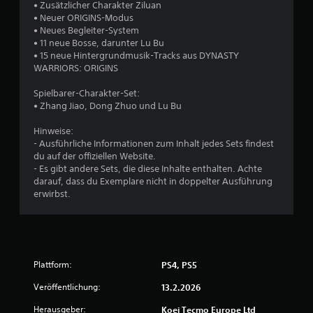
n
n
• Zusätzlicher Charakter Ziluan
M
• Neuer ORIGINS-Modus
e
e
• Neues Begleiter-System
n
• 11 neue Bosse, darunter Lu Bu
ü
n
• 15 neue Hintergrundmusik-Tracks aus DYNASTY
s
WARRIORS: ORIGINS
n
a
a
Spielbarer-Charakter-Set:
v
u
• Zhang Jiao, Dong Zhuo und Lu Bu
i
g
s
Hinweise:
i
- Ausführliche Informationen zum Inhalt jedes Sets findest
e
du auf der offiziellen Website.
3
r
- Es gibt andere Sets, die diese Inhalte enthalten. Achte
e
darauf, dass du Exemplare nicht in doppelter Ausführung
5
n
erwirbst.
,
o
h
B
n
e
e
Plattform:
PS4, PS5
T
a
w
Veröffentlichung:
13.2.2026
s
t
Herausgeber:
Koei Tecmo Europe Ltd