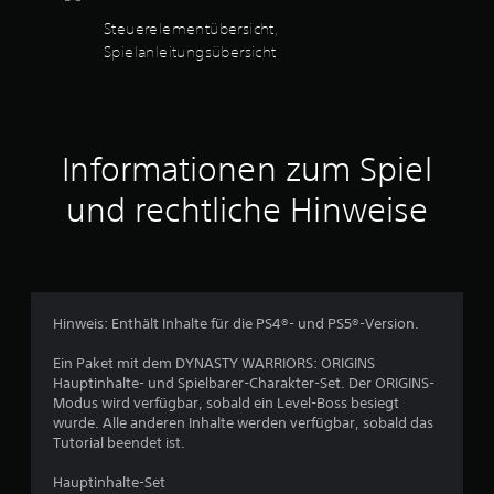
k
.
a
Steuerelementübersicht,
n
9
Spielanleitungsübersicht
n
s
7
t
d
v
a
Informationen zum Spiel
s
o
S
p
und rechtliche Hinweise
n
i
e
5
l
s
p
i
Hinweis: Enthält Inhalte für die PS4®- und PS5®-Version.
S
e
l
Ein Paket mit dem DYNASTY WARRIORS: ORIGINS
t
e
Hauptinhalte- und Spielbarer-Charakter-Set. Der ORIGINS-
n
Modus wird verfügbar, sobald ein Level-Boss besiegt
e
u
wurde. Alle anderen Inhalte werden verfügbar, sobald das
n
Tutorial beendet ist.
r
d
i
Hauptinhalte-Set