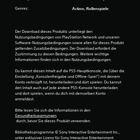
e
e
n
Genres:
Action, Rollenspiele
r
g
e
t
d
r
Der Download dieses Produkts unterliegt den 
u
ü
Nutzungsbedingungen von PlayStation Network und unseren 
c
Software-Nutzungsbedingungen sowie allen für dieses Produkt 
n
k
geltenden Zusatzbedingungen. Der Download erfordert die 
t
Zustimmung zu diesen Bedingungen. Weitere wichtige 
g
h
Informationen finden sich in den Nutzungsbedingungen.
a
e
l
Du kannst diesen Inhalt auf die PS5-Hauptkonsole, die (über die 
t
Einstellung „Konsolenfreigabe und Offline-Spiel“) mit deinem 
n
e
Konto verknüpft ist, herunterladen und dort spielen. Du kannst 
n
den Inhalt auch auf jede andere PS5-Konsole herunterladen 
z
und dort spielen, wenn du dich mit demselben Konto 
u
anmeldest.
m
ü
Bitte lesen Sie sich die Informationen in den 
s
Gesundheitswarnungen
s
 durch, bevor Sie dieses Produkt verwenden.
e
n
Bibliotheksprogramme © Sony Interactive Entertainment Inc., 
.
unter exklusiver Lizenz für Sony Interactive Entertainment 