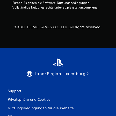
Europe. Es gelten die Software-Nutzungsbedingungen. 
Vollständige Nutzungsrechte unter eu.playstation.com/legal.
S
p
i
e
©KOEI TECMO GAMES CO., LTD. All rights reserved.
l
b
a
r
o
h
n
e
s
Land/Region Luxemburg
c
h
n
Support
e
l
Privatsphäre und Cookies
l
e
Nutzungsbedingungen für die Website
T