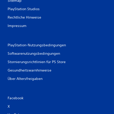
Sitemap
a
s
PlayStation Studios
t
Rechtliche Hinweise
e
n
Impressum
b
e
d
i
PlayStation-Nutzungsbedingungen
e
n
Softwarenutzungsbedingungen
u
Stornierungsrichtlinien für PS Store
n
g
Gesundheitswarnhinweise
e
n
Über Altersfreigaben
D
u
k
Facebook
a
n
X
n
s