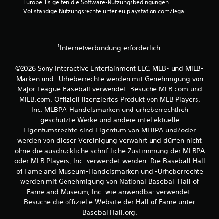
p
n
Europe. Es gelten die Software-Nutzungsbedingungen. 
b
i
t
Vollständige Nutzungsrechte unter eu.playstation.com/legal.
e
e
e
n
l
d
.
s
e
p
s
¹Internetverbindung erforderlich.
i
S
e
p
©2026 Sony Interactive Entertainment LLC. MLB- und MiLB-
l
i
Marken und -Urheberrechte werden mit Genehmigung von
e
e
n
Major League Baseball verwendet. Besuche MLB.com und
l
,
s
MiLB.com. Offiziell lizenziertes Produkt von MLB Players,
o
j
Inc. MLBPA-Handelsmarken und urheberrechtlich
h
e
geschützte Werke und andere intellektuelle
n
d
Eigentumsrechte sind Eigentum von MLBPA und/oder
e
e
werden von dieser Vereinigung verwahrt und dürfen nicht
d
r
i
ohne die ausdrückliche schriftliche Zustimmung der MLBPA
z
e
e
oder MLB Players, Inc. verwendet werden. Die Baseball Hall
B
i
of Fame and Museum-Handelsmarken und -Urheberrechte
e
t
werden mit Genehmigung von National Baseball Hall of
w
e
Fame and Museum, Inc. wie anwendbar verwendet.
e
i
Besuche die offizielle Website der Hall of Fame unter
g
n
u
BaseballHall.org.
s