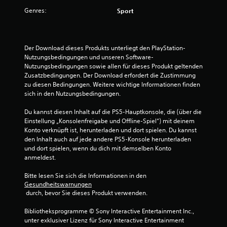
e
r
u
B
Genres:
H
Sport
e
e
ö
B
r
l
r
e
e
g
e
l
g
e
Der Download dieses Produkts unterliegt den PlayStation-
e
u
s
Nutzungsbedingungen und unseren Software-
w
n
m
c
Nutzungsbedingungen sowie allen für dieses Produkt geltenden 
g
h
e
Zusatzbedingungen. Der Download erfordert die Zustimmung 
e
e
ä
zu diesen Bedingungen. Weitere wichtige Informationen finden 
n
n
d
sich in den Nutzungsbedingungen.
t
r
d
i
e
e
g
Du kannst diesen Inhalt auf die PS5-Hauptkonsole, die (über die 
t
D
r
t
Einstellung „Konsolenfreigabe und Offline-Spiel“) mit deinem 
u
S
e
Konto verknüpft ist, herunterladen und dort spielen. Du kannst 
u
k
t
w
den Inhalt auch auf jede andere PS5-Konsole herunterladen 
a
e
i
und dort spielen, wenn du dich mit demselben Konto 
n
n
u
e
anmeldest.
n
e
d
g
s
r
e
Bitte lesen Sie sich die Informationen in den 
t
e
r
Gesundheitswarnungen
e
d
l
 durch, bevor Sie dieses Produkt verwenden.
g
a
e
e
s
n
m
Bibliotheksprogramme © Sony Interactive Entertainment Inc., 
g
S
e
unter exklusiver Lizenz für Sony Interactive Entertainment 
e