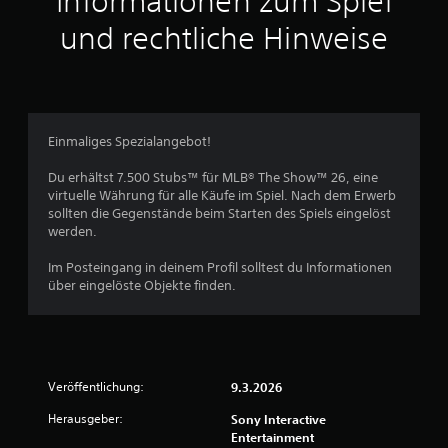
Informationen zum Spiel
t
m
S
S
h
i
e
und rechtliche Hinweise
e
p
g
n
t
r
e
i
t
d
n
e
ü
e
a
K
l
b
s
l
b
r
e
s
ä
a
Einmaliges Spezialangebot!
e
r
n
r
n
l
g
s
o
Du erhältst 7.500 Stubs™ für MLB® The Show™ 26, eine
b
e
i
e
virtuelle Währung für alle Käufe im Spiel. Nach dem Erwerb
h
e
a
c
sollten die Gegenstände beim Starten des Spiels eingelöst
S
n
u
h
werden.
n
i
f
e
t
g
d
M
Im Posteingang in deinem Profil solltest du Informationen
n
D
a
e
o
über eingelöste Objekte finden.
a
u
n
t
l
k
u
T
i
k
a
a
o
o
n
f
s
n
m
n
e
-
m
s
l
1
Veröffentlichung:
9.3.2026
t
t
S
n
.
d
f
t
3
Herausgeber:
Sony Interactive
i
ü
e
Entertainment