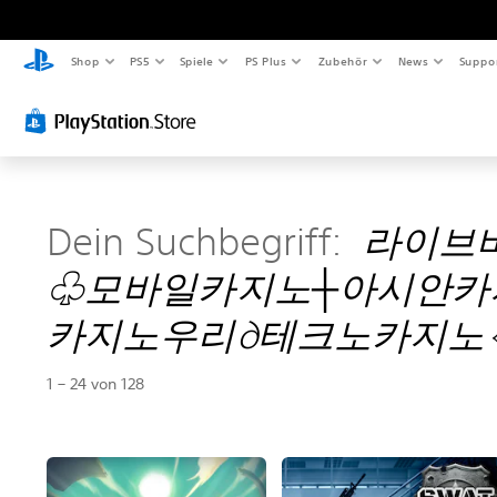
Shop
PS5
Spiele
PS Plus
Zubehör
News
Suppo
Dein Suchbegriff:
라이브바
♧모바일카지노┼아시안카
카지노우리∂테크노카지노
1 – 24 von 128