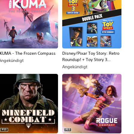
IKUMA - The Frozen Compass
Disney/Pixar Toy Story: Retro
Roundup! + Toy Story 3
Angekündigt
Complete Edition Double Pack
Angekündigt
PS5
PS5