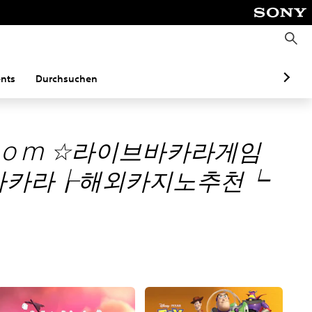
S
u
c
h
e
nts
Durchsuchen
n
ｏｍ ☆라이브바카라게임
바카라┟해외카지노추천┕