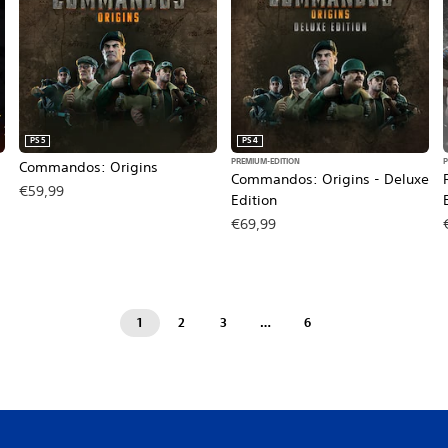
PS5
PS4
PREMIUM-EDITION
P
Commandos: Origins
Commandos: Origins - Deluxe
€59,99
Edition
€69,99
1
2
3
…
6