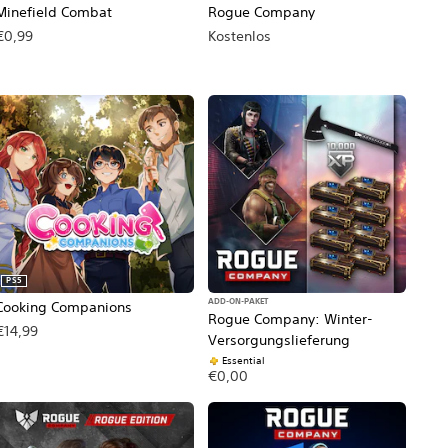
Minefield Combat
Rogue Company
€0,99
Kostenlos
PS5
ADD-ON-PAKET
Cooking Companions
Rogue Company: Winter-
€14,99
Versorgungslieferung
Essential
€0,00