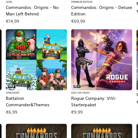
LEVEL
PREMIUM-EDITION
Commandos: Origins - No
Commandos: Origins - Deluxe
Man Left Behind
Edition
€14,99
€69,99
PS4
PS4
SPIELPAKET
ADD-ON-PAKET
Battalion
Rogue Company: ViVi-
Commander&Themes
Starterpaket
€6,99
€9,99