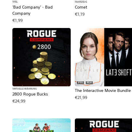
TITEL
FAHRZEUG
'Bad Company' - Bad
Comet
Company
€1,19
€1,99
PS5
PS4
VIRTUELLE WÄHRUNG
The Interactive Movie Bundle
2800 Rogue Bucks
€21,99
€24,99