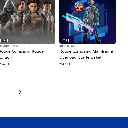
PS5
PS4
REMIUM-EDITION
ADD-ON-PAKET
Rogue Company: Rogue-
Rogue Company: Mainframe-
Edition
Overload-Starterpaket
€24,99
€4,99