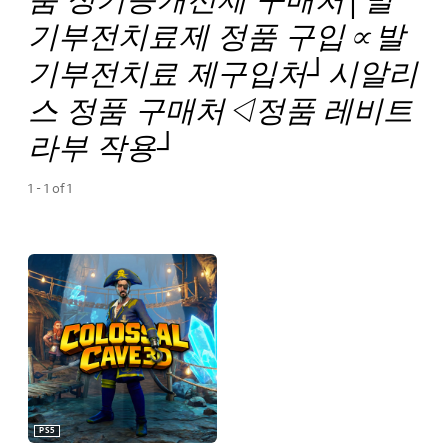
기부전치료제 정품 구입∝발
기부전치료 제구입처┘시알리
스 정품 구매처◁정품 레비트
라부 작용┘
1 - 1 of 1
PS5