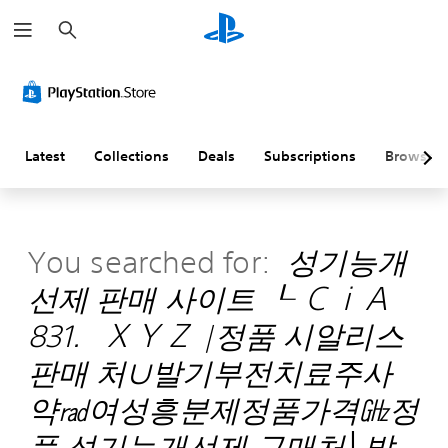
S
e
a
r
c
h
Latest
Collections
Deals
Subscriptions
Browse
You searched for:
성기능개
선제 판매 사이트 ┖ ＣｉＡ
831．ＸＹＺ |정품 시알리스
판매 처∪발기부전치료주사
약㎭여성흥분제정품가격㎓정
품 성기능개선제 구매처│발