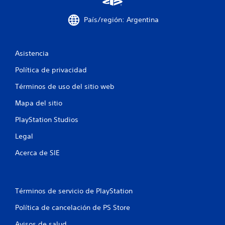
a
e
i
x
n
País/región: Argentina
a
f
c
o
t
r
a
Asistencia
m
m
a
Política de privacidad
e
c
n
i
Términos de uso del sitio web
t
ó
e
n
Mapa del sitio
d
v
o
i
PlayStation Studios
n
s
d
Legal
u
e
a
l
Acerca de SIE
l
o
a
d
d
e
i
j
Términos de servicio de PlayStation
c
a
i
s
Política de cancelación de PS Store
o
t
n
e
Avisos de salud