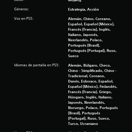
s
l
G
a
e
u
Géneros:
Estrategia, Acción
r
p
l
a
a
r
Voz en PS5:
Alemán, Chino, Coreano,
j
r
e
a
Español, Español (México),
u
d
s
Francés (Francia), Inglés,
g
e
a
s
Italiano, Japonés,
a
n
d
Neerlandés, Polaco,
r
t
o
e
Portugués (Brasil),
y
a
m
Portugués (Portugal), Ruso,
a
n
n
Sueco
a
m
c
n
o
o
Idiomas de pantalla en PS5:
Alemán, Búlgaro, Checo,
u
u
d
n
Chino - Simplificado, Chino -
i
a
u
Tradicional, Coreano,
n
f
l
n
Danés, Eslovaco, Español,
i
t
Español (México), Finlandés,
P
t
c
a
Francés (Francia), Griego,
u
a
m
Húngaro, Inglés, Italiano,
e
o
r
a
Japonés, Neerlandés,
d
l
ñ
Noruego, Polaco, Portugués
e
t
a
o
(Brasil), Portugués
s
c
d
(Portugal), Ruso, Sueco,
c
a
o
e
Turco, Ucraniano
r
n
l
e
f