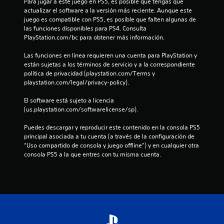
i
u
Para jugar a este juego en PS5, es posible que tengas que 
á
a
e
actualizar el software a la versión más reciente. Aunque este 
s
r
c
n
juego es compatible con PS5, es posible que falten algunas de 
f
a
o
las funciones disponibles para PS4. Consulta 
á
q
a
s
PlayStation.com/bc para obtener más información.
c
u
e
i
e
c
c
Las funciones en línea requieren una cuenta para PlayStation y 
l
p
o
están sujetas a los términos de servicio y a la correspondiente 
e
u
i
m
política de privacidad (playstation.com/Terms y 
s
e
u
playstation.com/legal/privacy-policy).
d
d
o
n
e
a
i
El software está sujeto a licencia 
l
s
n
q
(us.playstation.com/softwarelicense/sp).
e
v
u
e
o
e
e
Puedes descargar y reproducir este contenido en la consola PS5 
r
l
n
principal asociada a tu cuenta (a través de la configuración de 
.
v
e
“Uso compartido de consola y juego offline”) y en cualquier otra 
s
e
l
consola PS5 a la que entres con tu misma cuenta.
r
t
a
e
l
x
j
t
u
o
e
y
g
l
o