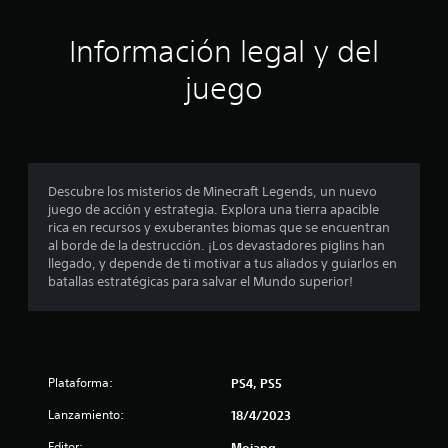
d
l
d
p
o
e
l
Información legal y del
e
p
s
a
a
y
g
juego
c
n
e
r
t
n
a
i
a
c
n
l
u
d
n
l
a
e
a
l
s
Descubre los misterios de Minecraft Legends, un nuevo
c
t
q
juego de acción y estrategia. Explora una tierra apacible
e
u
L
rica en recursos y exuberantes biomas que se encuentran
o
a
i
o
al borde de la destrucción. ¡Los devastadores piglins han
y
e
s
llegado, y depende de ti motivar a tus aliados y guiarlos en
u
e
r
s
batallas estratégicas para salvar el Mundo superior!
d
m
u
a
s
o
b
r
m
t
á
e
t
í
a
n
t
e
t
r
u
Plataforma:
PS4, PS5
m
o
l
p
.
o
e
Lanzamiento:
18/4/2023
e
s
z
Editor:
Mojang