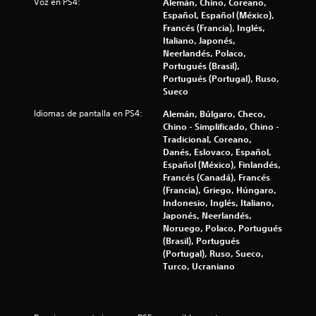
l
Voz en PS4:
e
Alemán, Chino, Coreano,
a
i
t
Español, Español (México),
r
g
d
r
Francés (Francia), Inglés,
p
u
a
Italiano, Japonés,
u
r
e
m
Neerlandés, Polaco,
n
a
á
Portugués (Brasil),
t
c
8
s
Portugués (Portugal), Ruso,
o
i
g
Sueco
s
ó
5
r
d
Idiomas de pantalla en PS4:
n
Alemán, Búlgaro, Checo,
a
e
,
Chino - Simplificado, Chino -
n
7
g
p
Tradicional, Coreano,
d
u
e
Danés, Eslovaco, Español,
e
0
a
r
Español (México), Finlandés,
p
r
o
Francés (Canadá), Francés
a
c
d
e
(Francia), Griego, Húngaro,
r
a
s
Indonesio, Inglés, Italiano,
a
a
d
p
Japonés, Neerlandés,
q
o
o
Noruego, Polaco, Portugués
u
l
m
s
(Brasil), Portugués
e
a
i
(Portugal), Ruso, Sueco,
s
i
n
b
Turco, Ucraniano
e
u
l
a
a
f
e
n
l
q
m
p