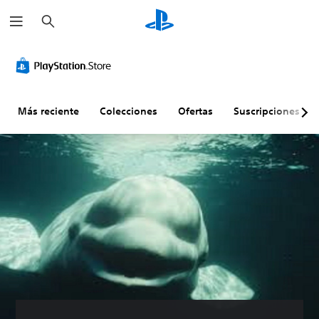
B
u
s
c
a
r
Más reciente
Colecciones
Ofertas
Suscripciones