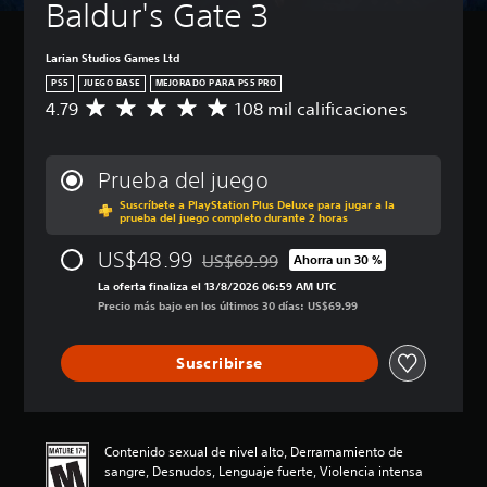
Baldur's Gate 3
Larian Studios Games Ltd
PS5
JUEGO BASE
MEJORADO PARA PS5 PRO
4.79
108 mil calificaciones
C
a
l
i
Prueba del juego
f
Suscríbete a PlayStation Plus Deluxe para jugar a la
i
prueba del juego completo durante 2 horas
c
a
US$48.99
US$69.99
Ahorra un 30 %
c
Rebajado del precio original de US$69.
i
La oferta finaliza el 13/8/2026 06:59 AM UTC
ó
Precio más bajo en los últimos 30 días: US$69.99
n
p
Suscribirse
r
o
m
e
d
Contenido sexual de nivel alto, Derramamiento de
i
sangre, Desnudos, Lenguaje fuerte, Violencia intensa
o