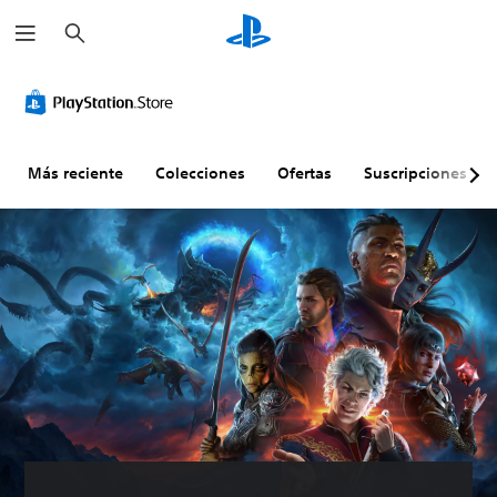
B
u
s
c
a
r
Más reciente
Colecciones
Ofertas
Suscripciones