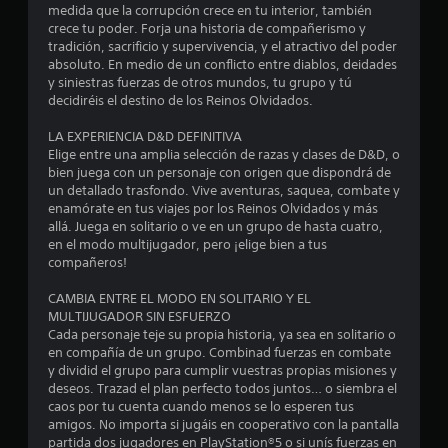
m
medida que la corrupción crece en tu interior, también
crece tu poder. Forja una historia de compañerismo y
e
tradición, sacrificio y supervivencia, y el atractivo del poder
absoluto. En medio de un conflicto entre diablos, deidades
d
y siniestras fuerzas de otros mundos, tu grupo y tú
decidiréis el destino de los Reinos Olvidados.
i
LA EXPERIENCIA D&D DEFINITIVA
o
Elige entre una amplia selección de razas y clases de D&D, o
bien juega con un personaje con origen que dispondrá de
:
un detallado trasfondo. Vive aventuras, saquea, combate y
enamórate en tus viajes por los Reinos Olvidados y más
4
allá. Juega en solitario o ve en un grupo de hasta cuatro,
en el modo multijugador, pero ¡elige bien a tus
.
compañeros!
7
CAMBIA ENTRE EL MODO EN SOLITARIO Y EL
MULTIJUGADOR SIN ESFUERZO
Cada personaje teje su propia historia, ya sea en solitario o
9
en compañía de un grupo. Combinad fuerzas en combate
y dividid el grupo para cumplir vuestras propias misiones y
e
deseos. Trazad el plan perfecto todos juntos… o siembra el
caos por tu cuenta cuando menos se lo esperen tus
s
amigos. No importa si jugáis en cooperativo con la pantalla
partida dos jugadores en PlayStation®5 o si unís fuerzas en