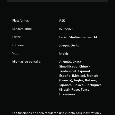
c
o
e
Plataforma:
PS5
s
Lanzamiento:
6/9/2023
t
Editor:
Larian Studios Games Ltd
Géneros:
Juegos De Rol
r
Voz:
Inglés
e
Idiomas de pantalla:
Alemán, Chino -
l
Simplificado, Chino -
Tradicional, Español,
l
Español (México), Francés
(Francia), Inglés, Italiano,
a
Japonés, Polaco, Portugués
(Brasil), Ruso, Turco,
s
Ucraniano
e
n
Las funciones en línea requieren una cuenta para PlayStation y 