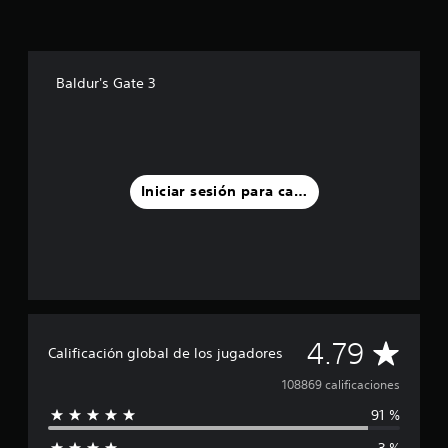
Baldur's Gate 3
Iniciar sesión para calificar
C
4.79
Calificación global de los jugadores
a
108869 calificaciones
91 %
l
3 %