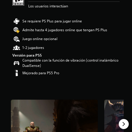
:
Los usuarios interactúan
4
.
7
Se requiere PS Plus para jugar online
9
Admite hasta 4 jugadores online que tengan PS Plus
e
s
Juego online opcional
t
r
1-2 jugadores
e
Versión para PS5
l
Compatible con la función de vibración (control inalámbrico
l
DualSense)
a
s
Mejorado para PS5 Pro
d
e
c
i
n
c
o
e
s
t
r