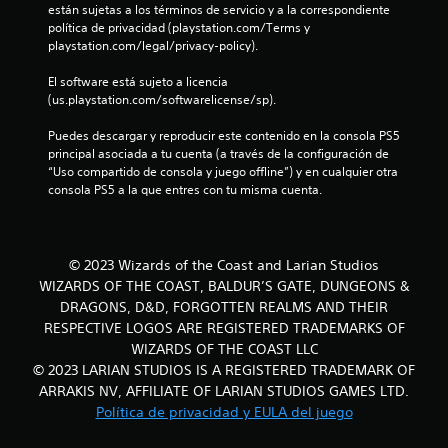
están sujetas a los términos de servicio y a la correspondiente 
u
política de privacidad (playstation.com/Terms y 
playstation.com/legal/privacy-policy).
n
El software está sujeto a licencia 
(us.playstation.com/softwarelicense/sp).
t
Puedes descargar y reproducir este contenido en la consola PS5 
o
principal asociada a tu cuenta (a través de la configuración de 
“Uso compartido de consola y juego offline”) y en cualquier otra 
t
consola PS5 a la que entres con tu misma cuenta.
a
l
© 2023 Wizards of the Coast and Larian Studios
WIZARDS OF THE COAST, BALDUR’S GATE, DUNGEONS &
d
DRAGONS, D&D, FORGOTTEN REALMS AND THEIR
e
RESPECTIVE LOGOS ARE REGISTERED TRADEMARKS OF
WIZARDS OF THE COAST LLC
1
© 2023 LARIAN STUDIOS IS A REGISTERED TRADEMARK OF
ARRAKIS NV, AFFILIATE OF LARIAN STUDIOS GAMES LTD.
0
Política de privacidad y EULA del juego
8