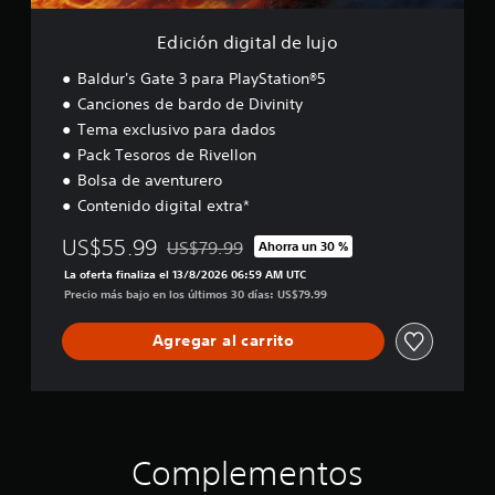
a
l
Edición digital de lujo
d
e
Baldur's Gate 3 para PlayStation®5
l
Canciones de bardo de Divinity
u
Tema exclusivo para dados
j
o
Pack Tesoros de Rivellon
Bolsa de aventurero
Contenido digital extra*
US$55.99
US$79.99
Ahorra un 30 %
Rebajado del precio original de US$79.99
La oferta finaliza el 13/8/2026 06:59 AM UTC
Precio más bajo en los últimos 30 días: US$79.99
Agregar al carrito
Complementos