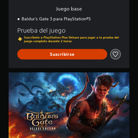
i
Juego base
f
i
Baldur's Gate 3 para PlayStation®5
c
a
Prueba del juego
c
Suscríbete a PlayStation Plus Deluxe para jugar a la prueba del
i
juego completo durante 2 horas
o
n
Suscribirse
e
s
E
d
i
c
i
ó
n
d
i
g
i
t