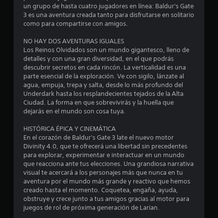
t
un grupo de hasta cuatro jugadores en línea: Baldur's Gate
3 es una aventura creada tanto para disfrutarse en solitario
r
como para compartirse con amigos.
e
NO HAY DOS AVENTURAS IGUALES
Los Reinos Olvidados son un mundo gigantesco, lleno de
l
detalles y con una gran diversidad, en el que podrás
descubrir secretos en cada rincón. La verticalidad es una
l
parte esencial de la exploración. Ve con sigilo, lánzate al
agua, empuja, trepa y salta, desde lo más profundo del
a
Underdark hasta los resplandecientes tejados de la Alta
Ciudad. La forma en que sobrevivirás y la huella que
s
dejarás en el mundo son cosa tuya.
d
HISTÓRICA ÉPICA Y CINEMÁTICA
En el corazón de Baldur's Gate 3 late el nuevo motor
e
Divinity 4.0, que te ofrecerá una libertad sin precedentes
para explorar, experimentar e interactuar en un mundo
c
que reacciona ante tus elecciones. Una grandiosa narrativa
visual te acercará a los personajes más que nunca en tu
i
aventura por el mundo más grande y reactivo que hemos
creado hasta el momento. Coquetea, engaña, ayuda,
n
obstruye y crece junto a tus amigos gracias al motor para
juegos de rol de próxima generación de Larian.