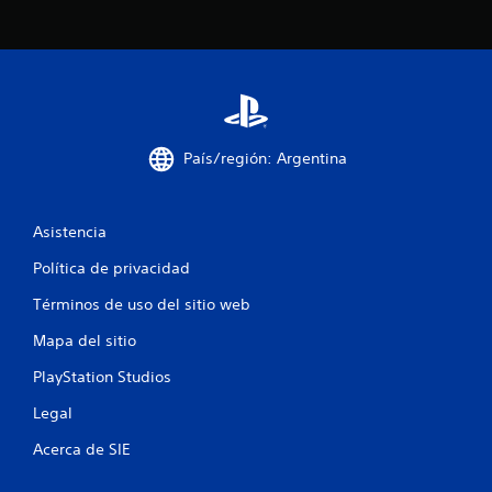
8
6
9
c
País/región: Argentina
a
l
Asistencia
Política de privacidad
i
Términos de uso del sitio web
f
Mapa del sitio
i
PlayStation Studios
c
Legal
a
Acerca de SIE
c