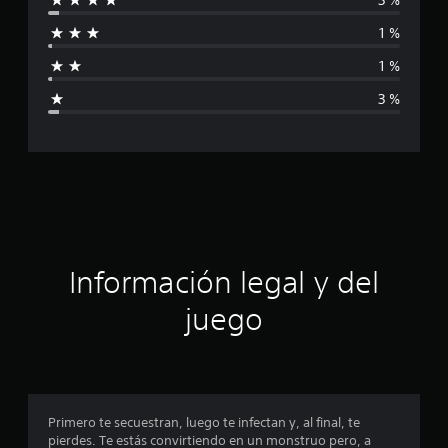
i
1 %
f
1 %
i
3 %
c
a
c
i
ó
Información legal y del
n
juego
p
r
o
Primero te secuestran, luego te infectan y, al final, te
pierdes. Te estás convirtiendo en un monstruo pero, a