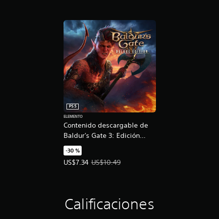
PS5
ELEMENTO
Contenido descargable de
Baldur's Gate 3: Edición
digital de lujo
-30 %
Precio de la oferta: US$7.34. Precio original: US$
US$7.34
US$10.49
Calificaciones