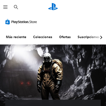
B
u
s
c
a
r
Más reciente
Colecciones
Ofertas
Suscripciones