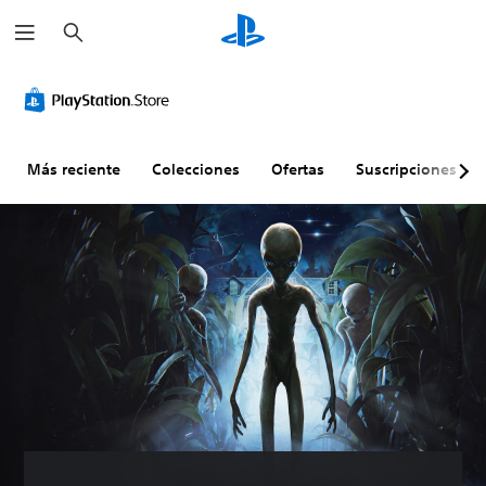
B
u
s
c
a
r
Más reciente
Colecciones
Ofertas
Suscripciones