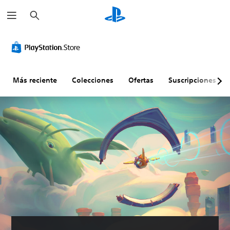
B
u
s
c
a
r
Más reciente
Colecciones
Ofertas
Suscripciones