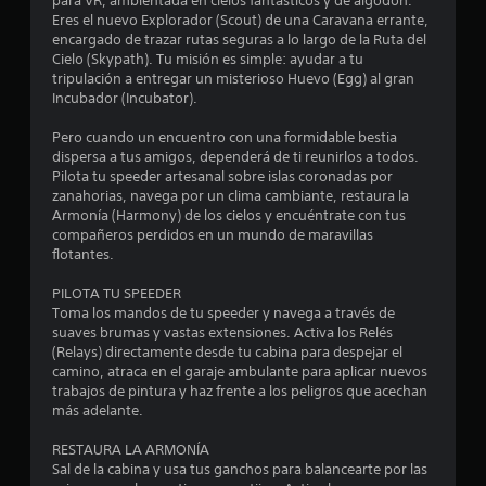
para VR, ambientada en cielos fantásticos y de algodón.
Eres el nuevo Explorador (Scout) de una Caravana errante,
encargado de trazar rutas seguras a lo largo de la Ruta del
Cielo (Skypath). Tu misión es simple: ayudar a tu
tripulación a entregar un misterioso Huevo (Egg) al gran
Incubador (Incubator).
Pero cuando un encuentro con una formidable bestia
dispersa a tus amigos, dependerá de ti reunirlos a todos.
Pilota tu speeder artesanal sobre islas coronadas por
zanahorias, navega por un clima cambiante, restaura la
Armonía (Harmony) de los cielos y encuéntrate con tus
compañeros perdidos en un mundo de maravillas
flotantes.
PILOTA TU SPEEDER
Toma los mandos de tu speeder y navega a través de
suaves brumas y vastas extensiones. Activa los Relés
(Relays) directamente desde tu cabina para despejar el
camino, atraca en el garaje ambulante para aplicar nuevos
trabajos de pintura y haz frente a los peligros que acechan
más adelante.
RESTAURA LA ARMONÍA
Sal de la cabina y usa tus ganchos para balancearte por las