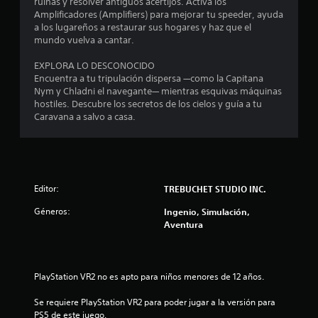
ruinas y resolver antiguos acertijos. Activa los
Amplificadores (Amplifiers) para mejorar tu speeder, ayuda
a los lugareños a restaurar sus hogares y haz que el
mundo vuelva a cantar.
EXPLORA LO DESCONOCIDO
Encuentra a tu tripulación dispersa —como la Capitana
Nym y Chladni el navegante— mientras esquivas máquinas
hostiles. Descubre los secretos de los cielos y guía a tu
Caravana a salvo a casa.
Editor:
TREBUCHET STUDIO INC.
Géneros:
Ingenio, Simulación,
Aventura
PlayStation VR2 no es apto para niños menores de 12 años.
Se requiere PlayStation VR2 para poder jugar a la versión para 
PS5 de este juego.