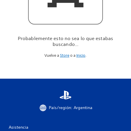
u
e
e
s
t
a
b
Probablemente esto no sea lo que estabas
a
buscando...
s
b
Vuelve a
Store
o a
Inicio
.
u
s
c
a
n
d
o
.
.
.
País/región: Argentina
Asistencia