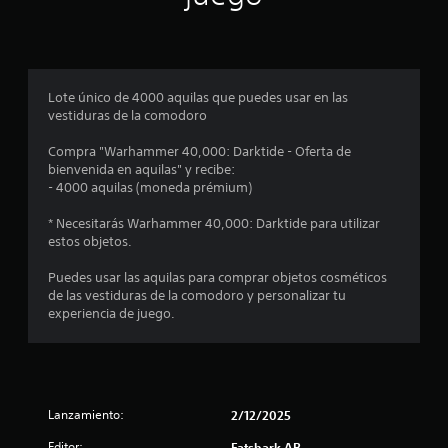
m
s
i
a
n
a
o
b
z
d
i
l
n
a
e
n
e
j
d
f
c
c
u
o
Lote único de 4000 aquilas que puedes usar en las
a
e
g
r
vestiduras de la comodoro
)
r
o
a
m
l
P
r
a
Compra "Warhammer 40,000: Darktide - Oferta de
a
e
u
.
c
bienvenida en aquilas" y recibe:
s
e
i
- 4000 aquilas (moneda prémium)
a
d
s
ó
l
e
n
* Necesitarás Warhammer 40,000: Darktide para utilizar
i
s
t
e
estos objetos.
d
a
s
a
j
r
p
Puedes usar las aquilas para comprar objetos cosméticos
d
u
e
de las vestiduras de la comodoro y personalizar tu
e
s
e
c
experiencia de juego.
a
t
í
u
a
l
f
d
r
i
i
l
l
c
o
a
a
p
s
Lanzamiento:
2/12/2025
a
p
a
e
a
r
Editor:
Fatshark AB