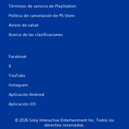
o
a
v
n
Términos de servicio de PlayStation
e
f
a
n
n
r
s
Política de cancelación de PS Store
e
o
d
e
l
n
Avisos de salud
e
j
t
s
i
u
Acerca de las clasificaciones
a
e
n
l
g
d
(
o
i
H
.
c
U
Facebook
D
a
X
)
c
I
s
i
n
YouTube
i
o
v
n
n
e
Instagram
n
e
r
e
Aplicación Android
s
s
c
v
i
e
Aplicación iOS
i
ó
s
i
s
n
d
u
d
© 2026 Sony Interactive Entertainment Inc. Todos los
a
a
e
derechos reservados.
d