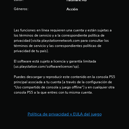
n
s
r
a
s
a
Géneros:
Acción
q
i
o
e
u
b
t
e
i
r
n
s
l
o
Las funciones en línea requieren una cuenta y están sujetas a 
e
i
s
u
los términos de servicio y a la correspondiente política de 
p
d
j
privacidad (visita playstationnetwork.com para consultar los 
u
a
u
n
términos de servicio y las correspondientes políticas de 
e
d
g
privacidad de tu país).
d
h
a
t
a
o
d
El software está sujeto a licencia y garantía limitada 
n
r
o
(us.playstation.com/softwarelicense/sp).
o
o
i
r
í
z
e
Puedes descargar y reproducir este contenido en la consola PS5 
r
t
o
s
principal asociada a tu cuenta (a través de la configuración de 
l
n
e
“Uso compartido de consola y juego offline”) y en cualquier otra 
o
a
t
n
consola PS5 a la que entres con tu misma cuenta.
s
a
s
s
l
l
u
o
y
s
n
d
v
m
i
Política de privacidad y EULA del juego
e
a
d
r
e
p
o
t
a
s