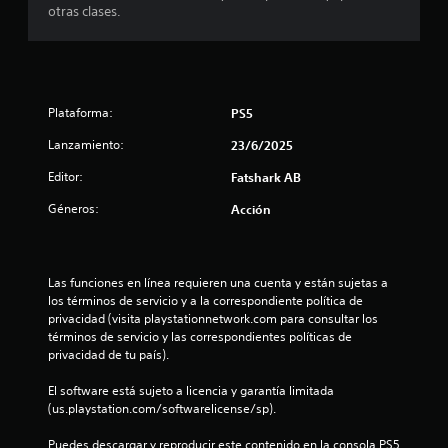
l
n
r
otras clases.
a
s
a
l
q
i
o
u
b
t
a
e
i
r
s
l
o
s
e
i
Plataforma:
PS5
s
p
d
j
e
u
Lanzamiento:
a
23/6/2025
u
e
d
g
Editor:
d
Fatshark AB
n
h
a
a
o
d
Géneros:
Acción
n
u
r
o
o
i
r
í
n
z
e
r
o
s
Las funciones en línea requieren una cuenta y están sujetas a 
l
t
n
e
los términos de servicio y a la correspondiente política de 
o
t
n
privacidad (visita playstationnetwork.com para consultar los 
s
a
o
s
términos de servicio y las correspondientes políticas de 
s
l
u
privacidad de tu país).
o
y
t
s
n
v
m
El software está sujeto a licencia y garantía limitada 
i
e
a
a
(us.playstation.com/softwarelicense/sp).
d
r
p
o
t
l
a
Puedes descargar y reproducir este contenido en la consola PS5 
s