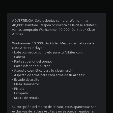
d
m
s
a
n
a
o
b
e
z
d
i
l
a
e
n
e
c
j
d
f
ADVERTENCIA: Solo deberías comprar Warhammer
c
u
o
a
40,000: Darktide - Mejora cosmética de la clase Arbites si
e
i
g
r
ya has comprado Warhammer 40,000: Darktide - Clase
)
r
a
m
Arbites.
l
P
n
r
a
a
u
.
c
Warhammer 40,000: Darktide - Mejora cosmética de la
s
e
c
i
clase Arbites incluye*:
a
d
ó
- Lote cosmético completo para tu Arbites con:
l
e
o
n
- Cabeza
i
s
e
- Parte superior del cuerpo
d
a
e
s
- Parte inferior del cuerpo
a
j
p
- Aspecto cosmético para tu cibermastín
d
u
s
e
- Aspecto de arma para cada arma de tu Arbites:
e
s
c
- Escudo de asalto
a
t
t
í
- Maza Dominator
u
a
f
- Pistola
d
r
r
i
- Escopeta
i
l
c
- Marco de retrato
o
a
a
e
p
s
p
*A excepción del marco de retrato, estas apariencias son
a
e
a
exclusivas de la clase Arbites y no se pueden equipar en
r