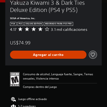
Yakuza Kiwami 3 & Dark Ties 
Deluxe Edition (PS4 y PS5)
SEGA of America, Inc.
PS4
PS5
DELUXE EDITION
MEJORADO PARA PS5 PRO
4.17
3.1 mil calificaciones
C
a
l
US$74.99
i
f
i
Agregar al carrito
c
a
c
i
ó
Consumo de alcohol, Lenguaje fuerte, Sangre, Temas
n
sexuales, Violencia intensa
p
r
Compras dentro del juego
o
m
e
Juego offline activado
d
1-2 jugadores
i