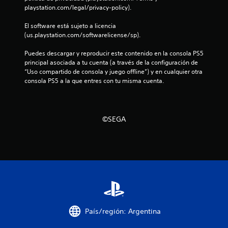
a
playstation.com/legal/privacy-policy).
l
El software está sujeto a licencia 
(us.playstation.com/softwarelicense/sp).
d
Puedes descargar y reproducir este contenido en la consola PS5 
e
principal asociada a tu cuenta (a través de la configuración de 
“Uso compartido de consola y juego offline”) y en cualquier otra 
3
consola PS5 a la que entres con tu misma cuenta.
1
9
©SEGA
4
c
a
l
i
País/región: Argentina