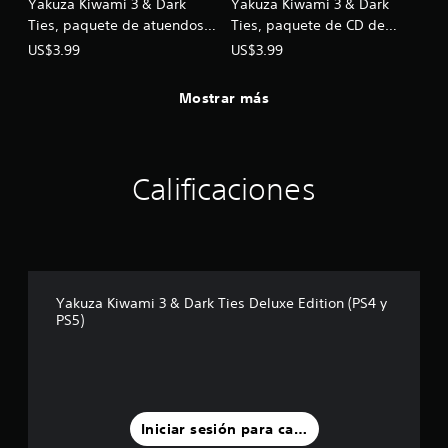
Yakuza Kiwami 3 & Dark
Yakuza Kiwami 3 & Dark
Ties, paquete de atuendos
Ties, paquete de CD de
legendarios para PS4 y PS5
música de fondo legendaria
US$3.99
US$3.99
para PS4 y PS5
Mostrar más
Calificaciones
Yakuza Kiwami 3 & Dark Ties Deluxe Edition (PS4 y
PS5)
Iniciar sesión para calificar