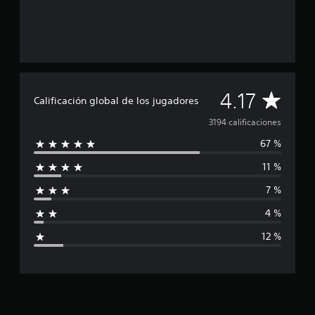
C
4.17
Calificación global de los jugadores
a
3194 calificaciones
67 %
l
11 %
i
7 %
f
4 %
i
12 %
c
a
c