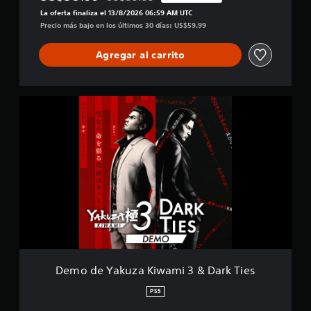
Rebajado del precio original de US$59.99
a
La oferta finaliza el 13/8/2026 06:59 AM UTC
l
Precio más bajo en los últimos 30 días: US$59.99
i
f
i
Agregar al carrito
c
a
c
D
i
e
o
m
n
o
e
d
s
e
Y
a
k
u
z
a
K
i
Demo de Yakuza Kiwami 3 & Dark Ties
w
a
PS5
m