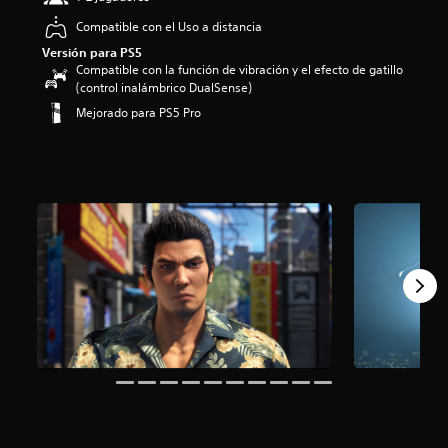
o
Compatible con el Uso a distancia
:
Versión para PS5
4
Compatible con la función de vibración y el efecto de gatillo
.
(control inalámbrico DualSense)
1
7
Mejorado para PS5 Pro
e
s
t
r
e
l
l
a
s
d
e
c
i
n
c
o
e
s