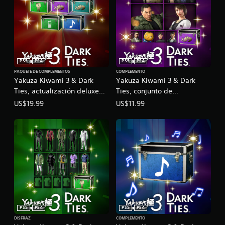
PS5
PS4
PS5
PS4
PAQUETE DE COMPLEMENTOS
COMPLEMENTO
Yakuza Kiwami 3 & Dark
Yakuza Kiwami 3 & Dark
Ties, actualización deluxe
Ties, conjunto de
para PS4 y PS5
muchachas y muchachos
US$19.99
US$11.99
legendarios para PS4 y PS5
PS5
PS4
PS5
PS4
DISFRAZ
COMPLEMENTO