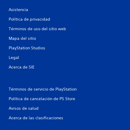
f
Asistencia
i
Política de privacidad
c
Términos de uso del sitio web
a
Mapa del sitio
c
PlayStation Studios
i
Legal
o
Acerca de SIE
n
e
Términos de servicio de PlayStation
s
Política de cancelación de PS Store
Avisos de salud
Acerca de las clasificaciones