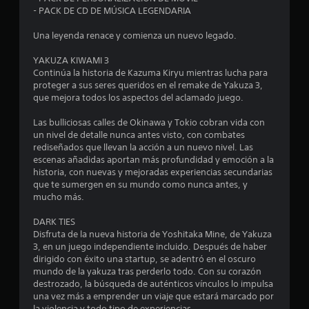
4
- PACK DE CD DE MÚSICA LEGENDARIA
.
Una leyenda renace y comienza un nuevo legado.
1
YAKUZA KIWAMI 3
Continúa la historia de Kazuma Kiryu mientras lucha para
proteger a sus seres queridos en el remake de Yakuza 3,
7
que mejora todos los aspectos del aclamado juego.
e
Las bulliciosas calles de Okinawa y Tokio cobran vida con
un nivel de detalle nunca antes visto, con combates
s
rediseñados que llevan la acción a un nuevo nivel. Las
escenas añadidas aportan más profundidad y emoción a la
t
historia, con nuevas y mejoradas experiencias secundarias
que te sumergen en su mundo como nunca antes, y
r
mucho más.
e
DARK TIES
Disfruta de la nueva historia de Yoshitaka Mine, de Yakuza
l
3, en un juego independiente incluido. Después de haber
dirigido con éxito una startup, se adentró en el oscuro
l
mundo de la yakuza tras perderlo todo. Con su corazón
destrozado, la búsqueda de auténticos vínculos lo impulsa
a
una vez más a emprender un viaje que estará marcado por
la violencia y todo tipo de experiencias.