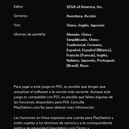
e
Editor:
SEGA of America, Inc.
l
Géneros:
Aventura, Acción
l
Voz:
Chino, Inglés, Japonés
a
Idiomas de pantalla:
Alemán, Chino -
Simplificado, Chino -
s
Tradicional, Coreano,
Español, Español (México),
e
Francés (Francia), Inglés,
Italiano, Japonés, Portugués
n
(Brasil), Ruso
u
Para jugar a este juego en PS5, es posible que tengas que 
n
actualizar el software a la versión más reciente. Aunque este 
juego es compatible con PS5, es posible que falten algunas de 
t
las funciones disponibles para PS4. Consulta 
PlayStation.com/bc para obtener más información.
o
Las funciones en línea requieren una cuenta para PlayStation y 
t
están sujetas a los términos de servicio y a la correspondiente 
política de privacidad (playstation.com/Terms y 