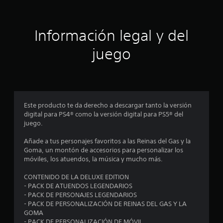
i
ó
Información legal y del
n
juego
p
r
o
Este producto te da derecho a descargar tanto la versión
digital para PS4® como la versión digital para PS5® del
m
juego.
e
Añade a tus personajes favoritos a las Reinas del Gas y la
Goma, un montón de accesorios para personalizar los
d
móviles, los atuendos, la música y mucho más.
i
CONTENIDO DE LA DELUXE EDITION
- PACK DE ATUENDOS LEGENDARIOS
o
- PACK DE PERSONAJES LEGENDARIOS
- PACK DE PERSONALIZACIÓN DE REINAS DEL GAS Y LA
:
GOMA
- PACK DE PERSONALIZACIÓN DE MÓVIL