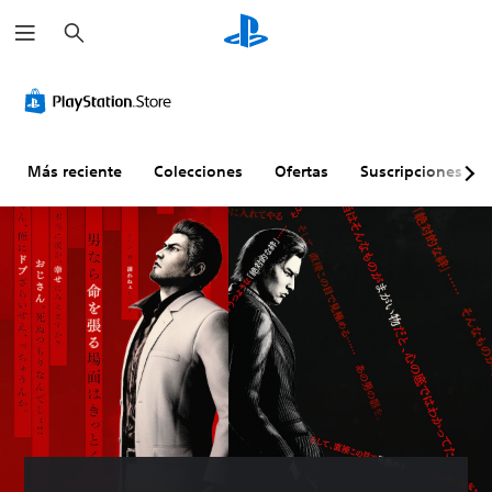
B
u
s
c
a
r
Más reciente
Colecciones
Ofertas
Suscripciones