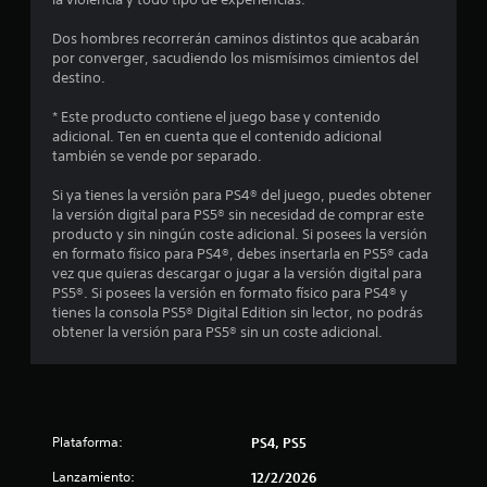
s
Dos hombres recorrerán caminos distintos que acabarán
d
por converger, sacudiendo los mismísimos cimientos del
destino.
e
* Este producto contiene el juego base y contenido
c
adicional. Ten en cuenta que el contenido adicional
también se vende por separado.
i
Si ya tienes la versión para PS4® del juego, puedes obtener
n
la versión digital para PS5® sin necesidad de comprar este
producto y sin ningún coste adicional. Si posees la versión
c
en formato físico para PS4®, debes insertarla en PS5® cada
vez que quieras descargar o jugar a la versión digital para
o
PS5®. Si posees la versión en formato físico para PS4® y
tienes la consola PS5® Digital Edition sin lector, no podrás
e
obtener la versión para PS5® sin un coste adicional.
s
t
Plataforma:
PS4, PS5
r
Lanzamiento:
12/2/2026