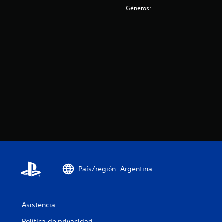
e
Géneros:
s
País/región: Argentina
Asistencia
Política de privacidad