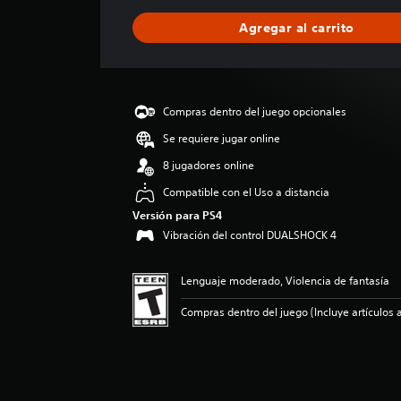
f
i
Agregar al carrito
c
a
c
i
ó
Compras dentro del juego opcionales
n
p
Se requiere jugar online
r
8 jugadores online
o
m
Compatible con el Uso a distancia
e
Versión para PS4
d
Vibración del control DUALSHOCK 4
i
o
:
Lenguaje moderado, Violencia de fantasía
4
.
Compras dentro del juego (Incluye artículos a
2
9
e
s
t