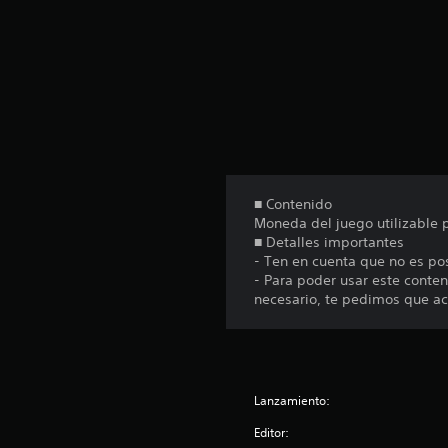
u
n
t
o
t
a
l
d
e
1
■ Contenido
4
Moneda del juego utilizable
c
■ Detalles importantes
a
- Ten en cuenta que no es po
l
- Para poder usar este cont
i
necesario, te pedimos que act
f
i
c
a
c
i
Lanzamiento:
o
Editor:
n