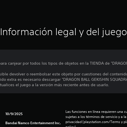
Información legal y del juego
 para canjear por todos los tipos de objetos en la TIENDA de "DRA
sible devolver o reembolsar este objeto por cuestiones del contenid
enido extra es necesario descargar "DRAGON BALL GEKISHIN SQUADRA
ualices el juego a la versión más reciente antes de usarlo.
Las funciones en línea requieren una cu
10/9/2025
sujetas a los términos de servicio y a la
privacidad (playstation.com/Terms y pl
Bandai Namco Entertainment Inc.
policy).