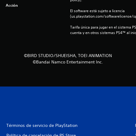
Acción
El software está sujeto a licencia 
(us.playstation.com/softwarelicense/sp
Tarifa única para jugar en el sistema P
cuenta y en otros sistemas PS4™ al inic
©BIRD STUDIO/SHUEISHA, TOEI ANIMATION
©Bandai Namco Entertainment Inc.
Términos de servicio de PlayStation
Política de cancelación de PS Store