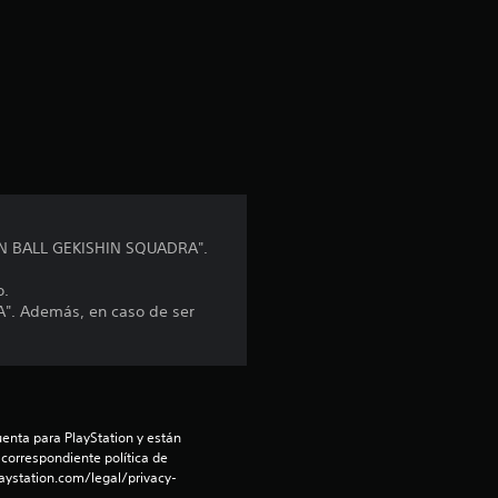
a
c
i
ó
n
GON BALL GEKISHIN SQUADRA".
p
o.
r
". Además, en caso de ser
o
m
e
enta para PlayStation y están 
 correspondiente política de 
aystation.com/legal/privacy-
d