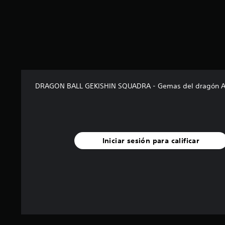
r
e
l
l
a
s
d
e
c
DRAGON BALL GEKISHIN SQUADRA - Gemas del dragón 
i
n
c
o
e
s
Iniciar sesión para calificar
t
r
e
l
l
a
s
e
n