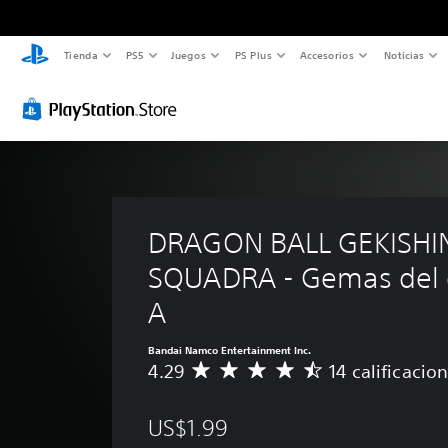
Tienda
PS5
Juegos
PS Plus
Accesorios
Noticias
DRAGON BALL GEKISHI
SQUADRA - Gemas del 
A
Bandai Namco Entertainment Inc.
4.29
14 calificacio
C
a
l
US$1.99
i