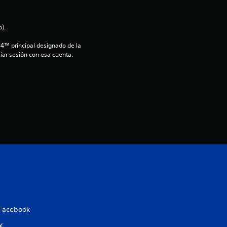
i
).
o
S4™ principal designado de la 
iar sesión con esa cuenta.
:
4
.
2
9
e
s
t
Facebook
X