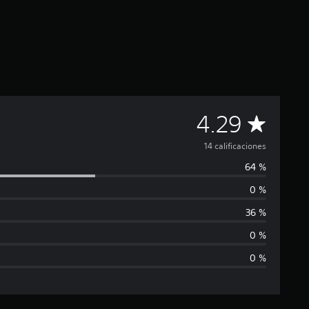
C
4.29
a
14 calificaciones
64 %
l
0 %
i
36 %
f
0 %
0 %
i
c