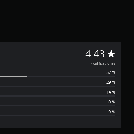
C
4.43
a
7 calificaciones
57 %
l
29 %
i
14 %
f
0 %
0 %
i
c