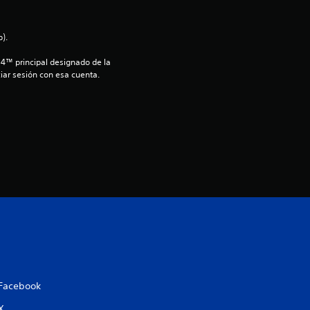
i
).
o
S4™ principal designado de la 
iar sesión con esa cuenta.
:
4
.
4
3
e
s
t
Facebook
X