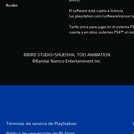
Acción
El software está sujeto a licencia 
(us.playstation.com/softwarelicense/sp
Tarifa única para jugar en el sistema P
cuenta y en otros sistemas PS4™ al inic
©BIRD STUDIO/SHUEISHA, TOEI ANIMATION
©Bandai Namco Entertainment Inc.
Términos de servicio de PlayStation
Política de cancelación de PS Store