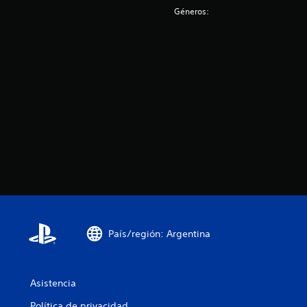
s
Géneros:
País/región: Argentina
Asistencia
Política de privacidad