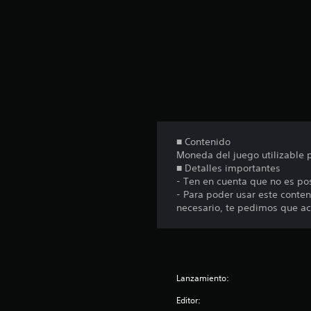
u
n
t
o
t
a
l
d
e
7
■ Contenido
c
Moneda del juego utilizable
a
■ Detalles importantes
l
- Ten en cuenta que no es po
i
- Para poder usar este cont
f
necesario, te pedimos que act
i
c
a
c
i
o
Lanzamiento:
n
Editor:
e