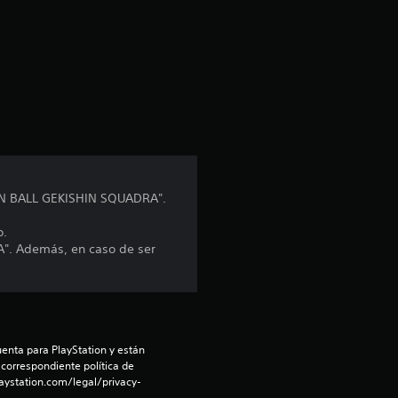
a
c
i
ó
n
GON BALL GEKISHIN SQUADRA".
p
o.
r
". Además, en caso de ser
o
m
e
enta para PlayStation y están 
 correspondiente política de 
aystation.com/legal/privacy-
d