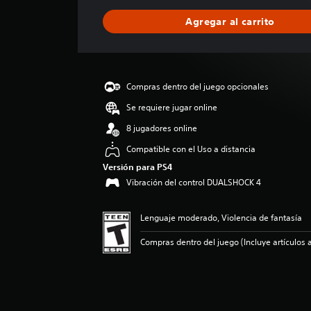
f
i
Agregar al carrito
c
a
c
i
ó
Compras dentro del juego opcionales
n
p
Se requiere jugar online
r
8 jugadores online
o
m
Compatible con el Uso a distancia
e
Versión para PS4
d
Vibración del control DUALSHOCK 4
i
o
:
Lenguaje moderado, Violencia de fantasía
4
.
Compras dentro del juego (Incluye artículos a
4
3
e
s
t