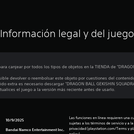
Información legal y del juego
 para canjear por todos los tipos de objetos en la TIENDA de "DRA
sible devolver o reembolsar este objeto por cuestiones del contenid
enido extra es necesario descargar "DRAGON BALL GEKISHIN SQUADRA
ualices el juego a la versión más reciente antes de usarlo.
Las funciones en línea requieren una cu
10/9/2025
sujetas a los términos de servicio y a la
privacidad (playstation.com/Terms y pl
Bandai Namco Entertainment Inc.
policy).