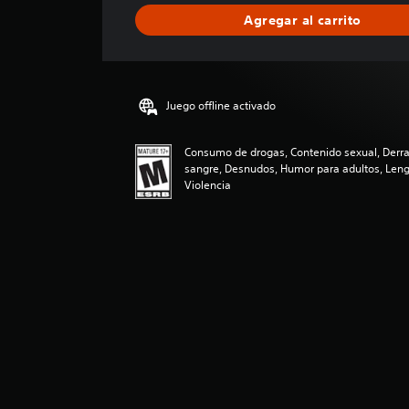
i
Agregar al carrito
c
a
c
i
ó
Juego offline activado
n
p
r
Consumo de drogas, Contenido sexual, Der
o
sangre, Desnudos, Humor para adultos, Leng
m
Violencia
e
d
i
o
:
4
.
3
3
e
s
t
r