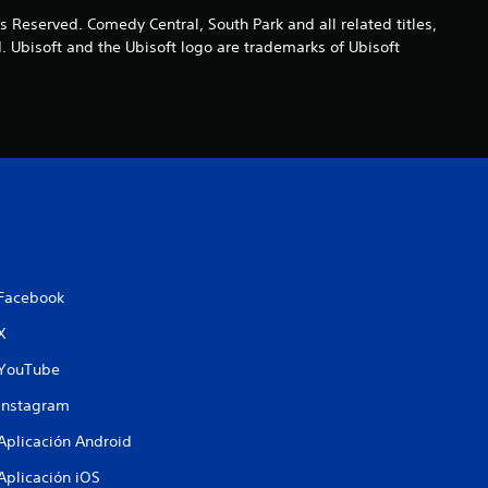
:
s Reserved. Comedy Central, South Park and all related titles,
 Ubisoft and the Ubisoft logo are trademarks of Ubisoft
4
.
3
3
e
s
Facebook
t
X
YouTube
r
Instagram
e
Aplicación Android
l
Aplicación iOS