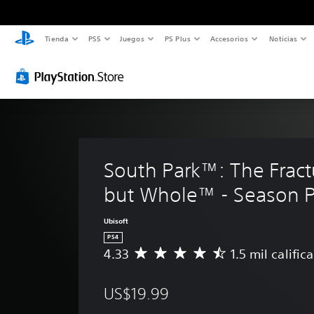
Tienda
PS5
Juegos
PS Plus
Accesorios
Noticias
South Park™: The Fract
but Whole™ - Season 
Ubisoft
PS4
4.33
1.5 mil calific
C
a
l
US$19.99
i
f