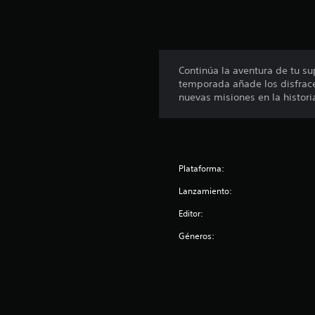
u
n
t
o
t
Continúa la aventura de tu s
a
temporada añade los disfrace
l
nuevas misiones en la histor
d
e
1
.
5
m
Plataforma:
i
Lanzamiento:
l
c
Editor:
a
l
Géneros:
i
f
i
c
a
c