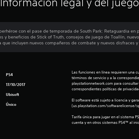
Información legal y del juego
uperhéroe con el pase de temporada de South Park: Retaguardia en p
s y beneficios de Stick of Truth, consejos de juego de Toallín, nue
ia que incluyen nuevos compañeros de combate y nuevos disfraces y
Las funciones en línea requieren una cu
PS4
términos de servicio y a la correspondien
playstationnetwork.com para consultar l
17/10/2017
correspondientes políticas de privacidad
Ubisoft
El software está sujeto a licencia y gara
Único
(us.playstation.com/softwarelicense/sp
Tarifa única para jugar en el sistema P
cuenta y en otros sistemas PS4™ al inic