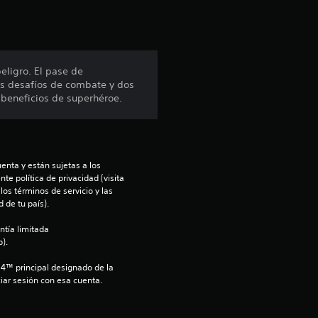
i
ó
n
eligro. El pase de
vos desafíos de combate y dos
p
 beneficios de superhéroe.
r
o
enta y están sujetas a los 
m
te política de privacidad (visita 
os términos de servicio y las 
 de tu país).
e
ntía limitada 
d
).
i
S4™ principal designado de la 
iar sesión con esa cuenta.
o