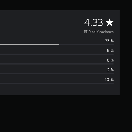
C
4.33
a
1519 calificaciones
73 %
l
8 %
i
8 %
f
2 %
10 %
i
c
a
c