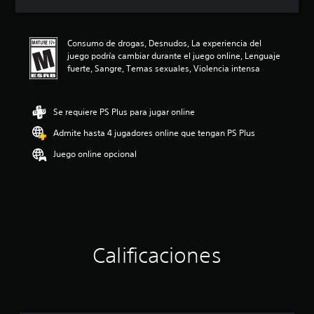
c
i
ó
Consumo de drogas, Desnudos, La experiencia del
n
juego podría cambiar durante el juego online, Lenguaje
p
fuerte, Sangre, Temas sexuales, Violencia intensa
r
o
m
e
Se requiere PS Plus para jugar online
d
Admite hasta 4 jugadores online que tengan PS Plus
i
o
Juego online opcional
:
4
.
1
4
e
s
t
Calificaciones
r
e
l
l
a