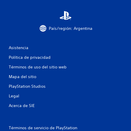
e
s
t
País/región: Argentina
r
Asistencia
e
Política de privacidad
l
Términos de uso del sitio web
l
Mapa del sitio
a
PlayStation Studios
s
Legal
e
Acerca de SIE
n
u
Términos de servicio de PlayStation