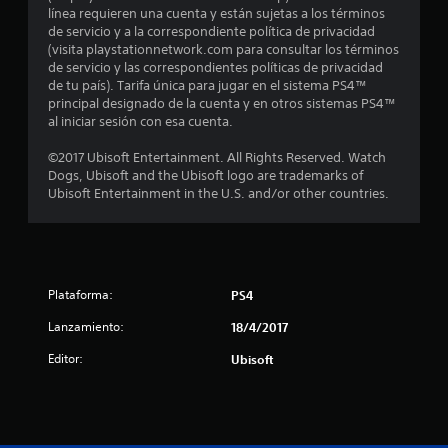
línea requieren una cuenta y están sujetas a los términos
e
de servicio y a la correspondiente política de privacidad
(visita playstationnetwork.com para consultar los términos
l
de servicio y las correspondientes políticas de privacidad
de tu país). Tarifa única para jugar en el sistema PS4™
l
principal designado de la cuenta y en otros sistemas PS4™
al iniciar sesión con esa cuenta.
a
©2017 Ubisoft Entertainment. All Rights Reserved. Watch
s
Dogs, Ubisoft and the Ubisoft logo are trademarks of
Ubisoft Entertainment in the U.S. and/or other countries.
d
e
c
Plataforma:
PS4
i
Lanzamiento:
18/4/2017
n
Editor:
Ubisoft
c
o