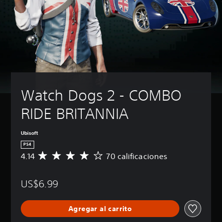
Watch Dogs 2 - COMBO 
RIDE BRITANNIA
Ubisoft
PS4
4.14
70 calificaciones
C
a
l
US$6.99
i
f
i
Agregar al carrito
c
a