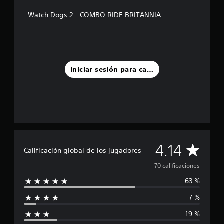
s
Watch Dogs 2 - COMBO RIDE BRITANNIA
d
e
c
i
n
c
Iniciar sesión para calificar
o
e
s
t
r
e
l
l
a
C
4.14
Calificación global de los jugadores
s
e
a
70 calificaciones
n
u
63 %
l
n
t
7 %
i
o
19 %
t
f
a