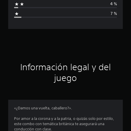
4 %
l
i
d
7 %
e
c
7
0
a
c
a
c
l
i
i
f
i
ó
c
Información legal y del
a
n
c
juego
i
o
p
n
e
r
s
o
«¿Damos una vuelta, caballero?».
m
Por amor a la corona y a la patria, o quizás solo por estilo,
este combo con temática británica te asegurará una
e
conducción con clase.