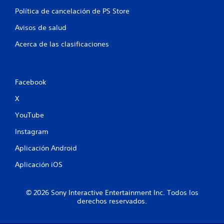
n
Política de cancelación de PS Store
t
Avisos de salud
o
Acerca de las clasificaciones
t
a
Facebook
l
X
YouTube
d
Instagram
e
Aplicación Android
7
Aplicación iOS
0
c
© 2026 Sony Interactive Entertainment Inc. Todos los
derechos reservados.
a