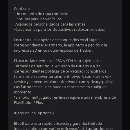
d
Contiene:
-Un conjunto de ropa completo.
i
-Pinturas para los vehículos.
-Acabados personalizados para las armas.
o
-Calcomanías para los dispositivos radiocontrolados.
:
Encuentra los objetos desbloqueados en el lugar
correspondiente: el armario, la app Auto a pedido o la
4
impresora 3D en cualquier espacio del hacker.
.
El uso de las cuentas de PSN y SEN está sujeto a los
Términos de servicio, al Acuerdo de usuario y a las
1
correspondientes políticas de privacidad (consulta los
términos en sonyentertainmentnetwork.com/terms-of-
service y sonyentertainmentnetwork.com/privacy-policy).
4
Las funciones en línea pueden cancelarse en cualquier
momento.
e
*El modo multijugador en línea requiere una membresía de
PlayStation®Plus.
s
Juego online (opcional)
t
El software está sujeto a licencia y garantía limitada
r
(us.playstation.com/softwarelicense/sp). Las funciones en