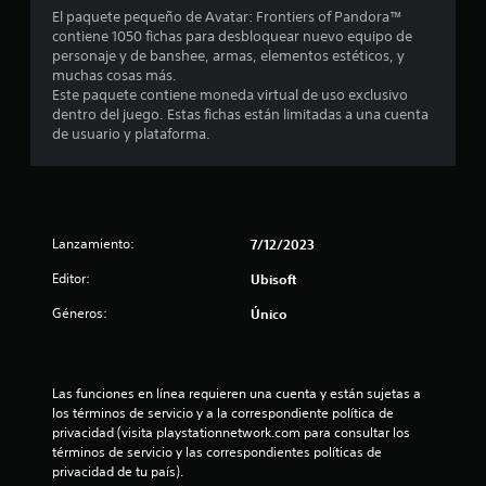
o
a
e
El paquete pequeño de Avatar: Frontiers of Pandora™
i
c
S
b
contiene 1050 fichas para desbloquear nuevo equipo de
l
c
o
u
e
personaje y de banshee, armas, elementos estéticos, y
l
a
n
s
muchas cosas más.
b
a
)
t
c
Este paquete contiene moneda virtual de uso exclusivo
t
(
S
u
dentro del juego. Estas fichas están limitadas a una cuenta
r
í
b
e
m
de usuario y plataforma.
a
t
á
o
p
s
u
s
f
l
t
l
i
r
i
e
o
e
c
r
s
L
c
l
o
Lanzamiento:
7/12/2023
o
e
C
a
)
s
n
s
C
Editor:
Ubisoft
E
p
a
i
(
l
e
l
n
Géneros:
Único
b
l
r
g
d
á
e
s
u
i
s
c
o
n
c
t
i
n
a
a
Las funciones en línea requieren una cuenta y están sujetas a 
o
c
a
s
c
los términos de servicio y a la correspondiente política de 
r
o
j
o
i
privacidad (visita playstationnetwork.com para consultar los 
d
e
p
s
o
términos de servicio y las correspondientes políticas de 
e
s
c
n
)
privacidad de tu país).
p
,
i
e