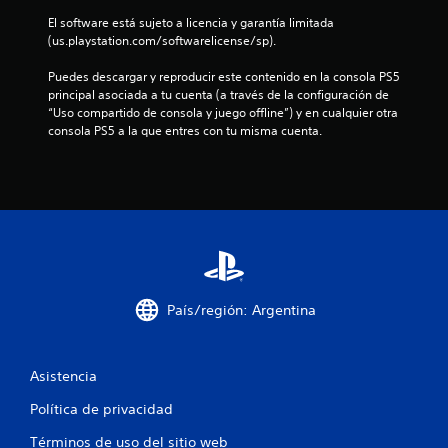
E
a
e
o
s
El software está sujeto a licencia y garantía limitada 
l
n
n
n
q
(us.playstation.com/softwarelicense/sp).
j
t
e
e
u
u
a
m
s
e
Puedes descargar y reproducir este contenido en la consola PS5 
e
l
i
d
a
principal asociada a tu cuenta (a través de la configuración de 
g
l
g
e
p
“Uso compartido de consola y juego offline”) y en cualquier otra 
o
a
o
s
a
consola PS5 a la que entres con tu misma cuenta.
i
t
s
e
r
n
e
,
n
e
c
a
e
s
c
l
y
l
i
e
u
u
e
b
n
y
d
m
i
e
e
a
e
l
n
s
r
n
i
p
u
á
t
d
a
b
a
o
a
n
País/región: Argentina
t
e
s
d
t
í
m
y
d
a
t
p
o
e
l
u
e
b
l
Asistencia
l
l
z
j
o
a
o
a
Política de privacidad
e
s
d
s
r
t
j
e
C
a
Términos de uso del sitio web
o
o