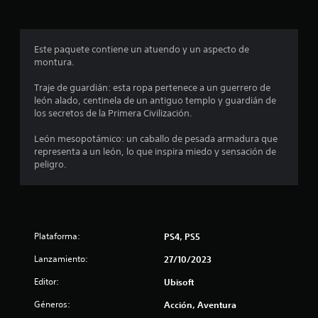
L
e
)
a
i
o
d
o
P
b
s
e
c
u
l
s
s
e
a
e
e
Este paquete contiene un atuendo y un aspecto de
u
a
)
d
c
montura.
b
f
s
e
e
S
t
í
s
r
e
Traje de guardián: esta ropa pertenece a un guerrero de
í
o
t
j
l
o
león alado, centinela de un antiguo templo y guardián de
t
p
u
a
f
los secretos de la Primera Civilización.
u
a
r
g
s
r
l
r
a
a
e
León mesopotámico: un caballo de pesada armadura que
o
a
e
r
l
c
representa a un león, lo que inspira miedo y sensación de
s
l
s
i
e
peligro.
s
o
l
i
d
n
e
s
n
a
a
p
e
l
m
d
l
r
v
o
e
g
e
e
a
v
a
u
s
n
Plataforma:
PS4, PS5
i
u
n
e
t
s
m
d
a
n
o
Lanzamiento:
27/10/2023
i
i
s
t
s
e
e
o
o
Editor:
a
r
Ubisoft
n
p
p
n
á
n
t
a
c
Géneros:
Acción, Aventura
c
p
o
r
i