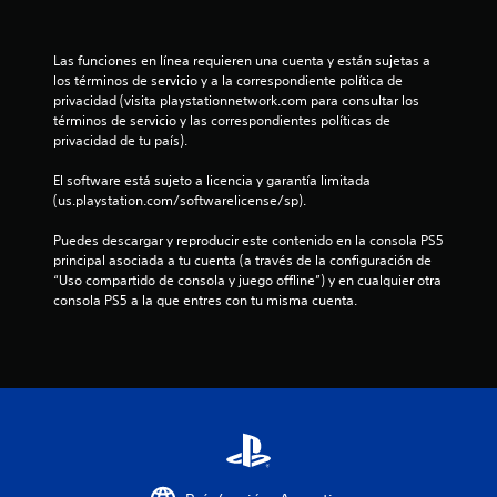
o
i
s
a
o
u
n
d
d
q
n
u
o
e
u
e
n
Las funciones en línea requieren una cuenta y están sujetas a 
n
s
c
e
s
los términos de servicio y a la correspondiente política de 
t
(
á
s
d
t
privacidad (visita playstationnetwork.com para consultar los 
a
a
m
e
e
términos de servicio y las correspondientes políticas de 
m
c
a
p
s
o
privacidad de tu país).
a
c
r
u
e
ñ
i
a
e
n
El software está sujeto a licencia y garantía limitada 
t
o
o
n
d
s
(us.playstation.com/softwarelicense/sp).
d
n
i
a
i
a
e
e
e
n
b
Puedes descargar y reproducir este contenido en la consola PS5 
l
s
f
o
i
principal asociada a tu cuenta (a través de la configuración de 
e
e
l
e
í
l
“Uso compartido de consola y juego offline”) y en cualquier otra 
t
n
c
r
i
consola PS5 a la que entres con tu misma cuenta.
r
l
d
t
l
d
a
a
o
o
a
m
s
e
s
s
d
á
q
q
s
d
s
u
1
u
o
e
g
e
e
n
l
r
d
9
p
i
o
a
e
o
d
s
n
b
c
d
o
j
d
e
r
s
o