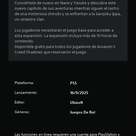
n
o
l
s
Conviértete de nuevo en Naoe y Yasuke y descubre este
a
a
s
n
e
nuevo capítulo de sus aventuras mientras siguen el rastro
r
q
i
u
s
de una misteriosa shinobi y se enfrentan a la Sanzoku Ippa,
e
a
u
b
n
un siniestro clan.
q
e
P
i
t
n
u
s
u
l
a
Los jugadores necesitarán el juego base para acceder a
e
e
e
i
m
esta expansión. La expansión incluye más de 10 horas de
s
u
p
d
d
a
contenido.
e
u
e
a
ñ
Disponible gratis para todos los jugadores de Assassin's
a
n
e
s
d
o
Creed Shadows que reservaron el juego.
m
d
r
h
d
á
t
a
e
o
e
s
n
v
r
l
f
o
o
i
i
e
á
í
s
z
t
c
r
a
t
o
Plataforma:
r
PS5
i
l
r
n
a
l
o
l
Lanzamiento:
a
16/9/2025
t
m
d
s
o
a
á
e
Editor:
Ubisoft
s
s
l
l
s
l
o
c
y
g
Géneros:
Juegos De Rol
e
n
o
d
v
r
e
i
n
e
a
r
d
t
r
e
n
.
o
r
t
d
Las funciones en línea requieren una cuenta para PlayStation y 
s
o