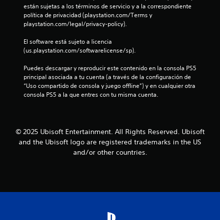
i
4
e
están sujetas a los términos de servicio y a la correspondiente 
a
l
c
p
C
política de privacidad (playstation.com/Terms y 
t
e
a
a
5
o
playstation.com/legal/privacy-policy).
u
s
l
r
m
a
d
d
a
6
o
El software está sujeto a licencia 
l
e
e
q
(us.playstation.com/softwarelicense/sp).
d
r
l
c
u
c
i
e
j
a
e
Puedes descargar y reproducir este contenido en la consola PS5 
d
u
d
d
s
a
principal asociada a tu cuenta (a través de la configuración de 
e
e
a
a
e
“Uso compartido de consola y juego offline”) y en cualquier otra 
d
g
j
d
a
l
consola PS5 a la que entres con tu misma cuenta.
o
o
o
n
v
r
e
y
m
i
i
.
n
s
á
s
c
t
s
f
u
© 2025 Ubisoft Entertainment. All Rights Reserved. Ubisoft
u
i
f
L
a
a
and the Ubisoft logo are registered trademarks in the US
c
á
e
i
l
l
k
and/or other countries.
c
c
q
(
q
i
c
t
u
b
u
l
i
o
e
á
e
a
e
r
s
s
s
r
e
d
d
i
c
m
u
e
e
c
o
s
l
p
a