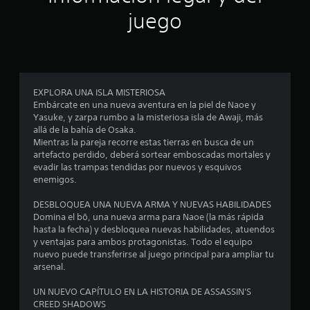
L
u
i
a
n
o
juego
n
b
R
s
z
t
l
n
e
s
a
a
e
c
u
d
m
c
c
b
o
a
a
e
t
r
ñ
)
r
o
í
d
EXPLORA UNA ISLA MISTERIOSA
o
l
P
t
Embárcate en una nueva aventura en la piel de Naoe y
a
d
a
e
u
u
Yasuke, y zarpa rumbo a la misteriosa isla de Awaji, más
e
t
s
e
l
allá de la bahía de Osaka.
l
o
a
d
s
o
Mientras la pareja recorre estas tierras en busca de un
e
l
r
e
s
artefacto perdido, deberá sortear emboscadas mortales y
t
i
i
s
t
s
evadir las trampas tendidas por nuevos y esquivos
r
d
a
o
e
enemigos.
a
a
j
p
r
s
m
d
u
r
d
DESBLOQUEA UNA NUEVA ARMA Y NUEVAS HABILIDADES
á
e
s
e
e
e
Domina el bō, una nueva arma para Naoe (la más rápida
s
a
t
s
hasta la fecha) y desbloquea nuevas habilidades, atuendos
c
g
u
a
e
l
y ventajas para ambos protagonistas. Todo el equipo
r
o
d
r
n
nuevo puede transferirse al juego principal para ampliar tu
a
n
i
l
t
l
arsenal.
n
o
t
a
a
d
p
r
s
n
a
UN NUEVO CAPÍTULO EN LA HISTORIA DE ASSASSIN'S
e
a
e
o
c
CREED SHADOWS
p
r