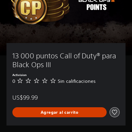
13 000 puntos Call of Duty® para 
Black Ops III
Activision
0
Sin calificaciones
S
i
n
US$99.99
c
a
l
Agregar al carrito
i
f
i
c