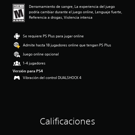
a
Derramamiento de sangre, La experiencia del juego
c
podría cambiar durante el juego online, Lenguaje fuerte,
i
Referencia a drogas, Violencia intensa
o
n
e
s
Se requiere PS Plus para jugar online
Admite hasta 18 jugadores online que tengan PS Plus
Juego online opcional
1-4 jugadores
Versión para PS4
Vibración del control DUALSHOCK 4
Calificaciones