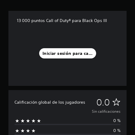
13 000 puntos Call of Duty® para Black Ops III
Iniciar sesión para calificar
S
0.0
Calificación global de los jugadores
i
Sin calificaciones
0 %
n
0 %
c