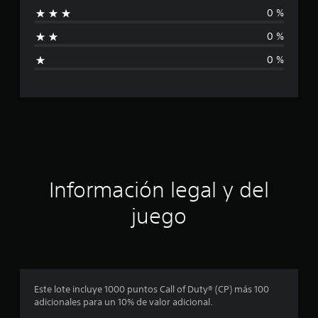
0 %
a
0 %
l
0 %
i
f
i
c
a
Información legal y del
c
juego
i
o
n
Este lote incluye 1000 puntos Call of Duty® (CP) más 100
adicionales para un 10% de valor adicional.
e