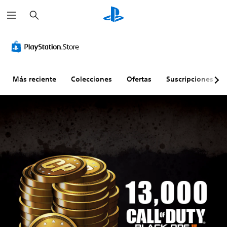
B
u
s
c
a
r
Más reciente
Colecciones
Ofertas
Suscripciones