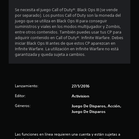
s
Se necesita el juego Call of Duty®: Black Ops III (se vende
por separado). Los puntos Call of Duty son la moneda del
juego que se utiliza en Black Ops III para conseguir
suministros y viales en los modos multijugador y Zombis,
entre otros contenidos. También puedes usar tus CP para
adquirir contenido en Call of Duty®: Infinite Warfare. Debes
iniciar Black Ops III antes de que estos CP aparezcan en
Infinite Warfare. La utilización en Infinite Warfare no está
garantizada y queda sujeta a cambios.
Lanzamiento:
27/1/2016
Editor:
Activision
Géneros:
Juego De Disparos, Acción,
Juego De Disparos
Las funciones en línea requieren una cuenta y están sujetas a 