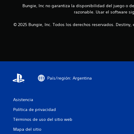
a
i
r
Bungie, Inc no garantiza la disponibilidad del juego o d
n
a
e
razonable. Usar el software si
d
r
c
e
l
e
u
© 2025 Bungie, Inc. Todos los derechos reservados. Destiny, 
o
n
n
s
a
a
.
l
m
g
a
u
n
n
e
a
r
s
a
o
q
País/región: Argentina
p
u
c
e
i
f
o
a
Asistencia
n
c
e
Política de privacidad
i
s
l
d
Términos de uso del sitio web
i
e
t
Mapa del sitio
s
a