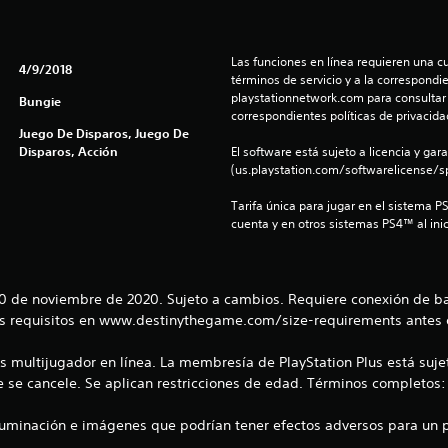
Las funciones en línea requieren una cu
4/9/2018
términos de servicio y a la correspondien
playstationnetwork.com para consultar l
Bungie
correspondientes políticas de privacidad
Juego De Disparos, Juego De
Disparos, Acción
El software está sujeto a licencia y gara
(us.playstation.com/softwarelicense/sp
Tarifa única para jugar en el sistema P
cuenta y en otros sistemas PS4™ al inic
 10 de noviembre de 2020. Sujeto a cambios. Requiere conexión de b
os requisitos en www.destinythegame.com/size-requirements antes
 multijugador en línea. La membresía de PlayStation Plus está sujet
se cancele. Se aplican restricciones de edad. Términos completos
luminación e imágenes que podrían tener efectos adversos para un p