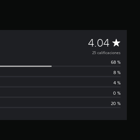
C
4.04
a
25 calificaciones
68 %
l
8 %
i
4 %
f
0 %
20 %
i
c
a