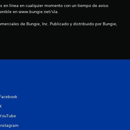
o
cios en línea en cualquier momento con un tiempo de aviso
sponible en www.bungie.net/sla.
e
merciales de Bungie, Inc. Publicado y distribuido por Bungie,
s
t
r
e
l
l
Facebook
a
X
s
YouTube
Instagram
e