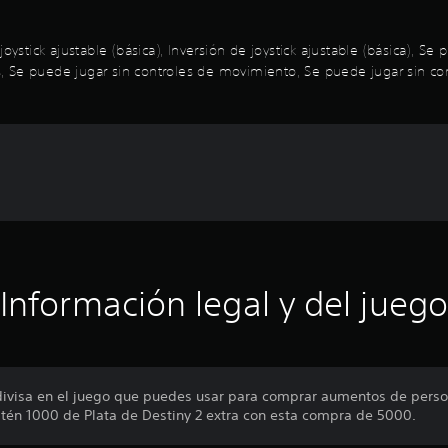
oystick ajustable (básica), Inversión de joystick ajustable (básica), S
Se puede jugar sin controles de movimiento, Se puede jugar sin contro
Información legal y del juego
 divisa en el juego que puedes usar para comprar aumentos de perso
btén 1000 de Plata de Destiny 2 extra con esta compra de 5000.