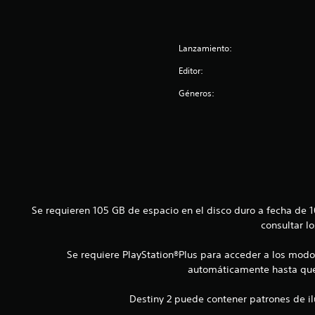
r
s
a
a
j
L
q
u
o
u
Lanzamiento:
s
s
e
s
t
Editor:
s
u
a
e
b
Géneros:
b
a
t
m
l
í
á
e
t
s
(
u
f
l
b
á
o
á
c
s
s
i
s
l
i
Se requieren 105 GB de espacio en el disco duro a fecha de
e
d
c
consultar l
p
i
a
r
f
e
)
Se requiere PlayStation®Plus para acceder a los modos
e
s
automáticamente hasta que 
r
S
e
e
e
n
Destiny 2 puede contener patrones de i
n
o
t
c
f