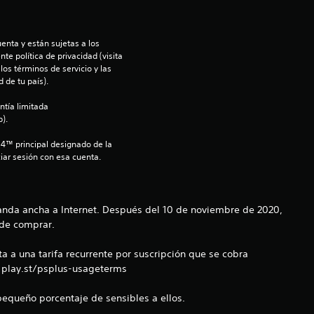
e
l
enta y están sujetas a los 
te política de privacidad (visita 
l
os términos de servicio y las 
 de tu país).
a
ntía limitada 
s
).
S4™ principal designado de la 
d
iar sesión con esa cuenta.
e
c
anda ancha a Internet. Después del 10 de noviembre de 2020,
 de comprar.
i
a a una tarifa recurrente por suscripción que se cobra
n
: play.st/psplus-usageterms
c
equeño porcentaje de sensibles a ellos.