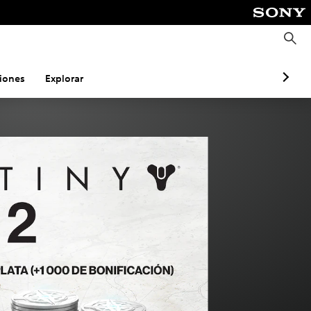
B
u
s
c
a
iones
Explorar
r