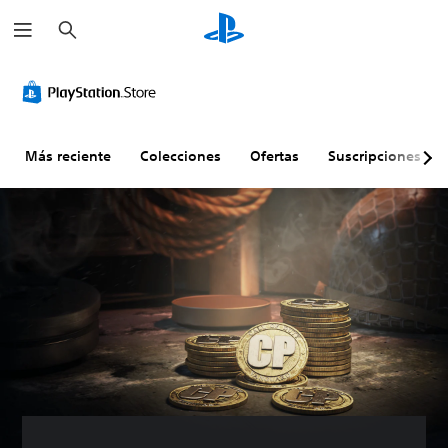
B
u
s
c
a
r
Más reciente
Colecciones
Ofertas
Suscripciones