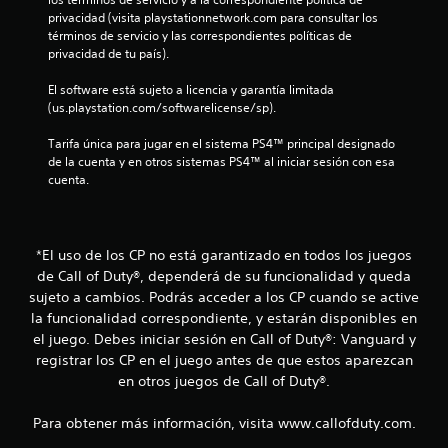
privacidad (visita playstationnetwork.com para consultar los 
d
términos de servicio y las correspondientes políticas de 
privacidad de tu país).
e
El software está sujeto a licencia y garantía limitada 
c
(us.playstation.com/softwarelicense/sp).
i
Tarifa única para jugar en el sistema PS4™ principal designado 
de la cuenta y en otros sistemas PS4™ al iniciar sesión con esa 
n
cuenta.
c
o
*El uso de los CP no está garantizado en todos los juegos
de Call of Duty®, dependerá de su funcionalidad y queda
e
sujeto a cambios. Podrás acceder a los CP cuando se active
s
la funcionalidad correspondiente, y estarán disponibles en
el juego. Debes iniciar sesión en Call of Duty®: Vanguard y
t
registrar los CP en el juego antes de que estos aparezcan
en otros juegos de Call of Duty®.
r
Para obtener más información, visita www.callofduty.com.
e