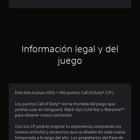
o
n
a
e
s
c
i
ó
Información legal y del
n
juego
p
r
o
Este lote incluye 1000 + 100 puntos Call of Duty® (CP).
m
Los puntos Call of Duty® son la moneda del juego que
podrás usar en Vanguard, Black Ops Cold War y Warzone™
e
para obtener nuevo contenido.
d
Con tus CP podrás mejorar tu experiencia comprando los
nuevos artículos y accesorios que se añaden en cada nueva
i
temporada a lo largo del año. Los propietarios del Pase de