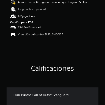
o
Admite hasta 48 jugadores online que tengan PS Plus
:
Juego online opcional
4
e
1-2 jugadores
s
Versión para PS4
t
r
PS4 Pro Enhanced
e
Vibración del control DUALSHOCK 4
l
l
a
s
d
e
c
i
Calificaciones
n
c
o
e
s
t
r
1100 Puntos Call of Duty®: Vanguard
e
l