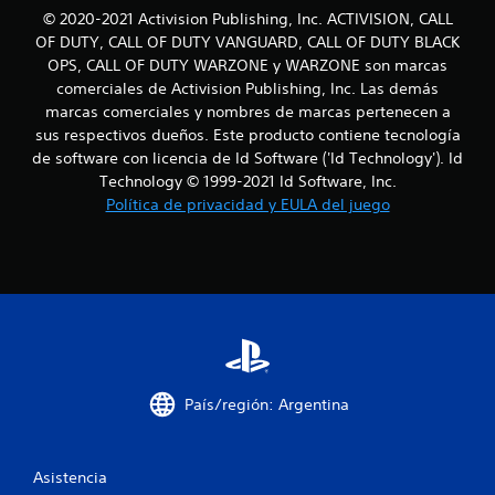
l
© 2020-2021 Activision Publishing, Inc. ACTIVISION, CALL
OF DUTY, CALL OF DUTY VANGUARD, CALL OF DUTY BLACK
l
OPS, CALL OF DUTY WARZONE y WARZONE son marcas
comerciales de Activision Publishing, Inc. Las demás
a
marcas comerciales y nombres de marcas pertenecen a
sus respectivos dueños. Este producto contiene tecnología
s
de software con licencia de Id Software ('Id Technology'). Id
Technology © 1999-2021 Id Software, Inc.
e
Política de privacidad y EULA del juego
n
u
n
t
o
País/región: Argentina
t
a
Asistencia