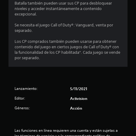
Batalla también pueden usar sus CP para desbloquear
o
niveles y acceder instantáneamente a contenido
excepcional.
:
Se necesita el juego Call of Duty®: Vanguard, venta por
4
separado.
e
Los CP comprados también pueden usarse para obtener
contenido del juego en ciertos juegos de Call of Duty® con
s
la funcionalidad de los CP habilitada*. Cada juego se vende
por separado.
t
r
e
Lanzamiento:
5/11/2021
l
Editor:
Activision
Géneros:
Acción
l
a
Las funciones en línea requieren una cuenta y están sujetas a 
s
los términos de servicio y a la correspondiente política de 