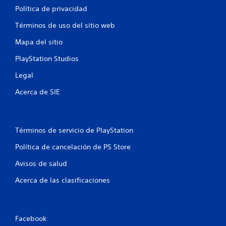
l
Política de privacidad
d
Términos de uso del sitio web
Mapa del sitio
e
PlayStation Studios
6
Legal
c
Acerca de SIE
a
l
Términos de servicio de PlayStation
i
Política de cancelación de PS Store
f
Avisos de salud
i
Acerca de las clasificaciones
c
a
Facebook