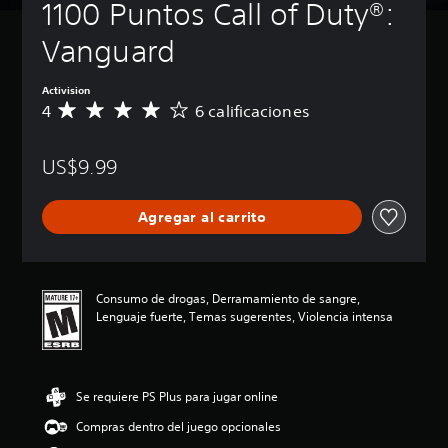
1100 Puntos Call of Duty®: 
Vanguard
Activision
4
6 calificaciones
C
a
l
US$9.99
i
f
i
Agregar al carrito
c
a
c
i
ó
Consumo de drogas, Derramamiento de sangre,
n
Lenguaje fuerte, Temas sugerentes, Violencia intensa
p
r
o
m
Se requiere PS Plus para jugar online
e
d
Compras dentro del juego opcionales
i