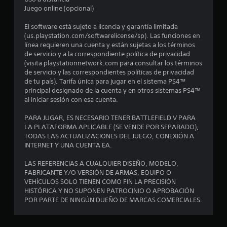
r
o
Juego online (opcional)
a
n
o
e
El software está sujeto a licencia y garantía limitada
t
s
(us.playstation.com/softwarelicense/sp). Las funciones en
r
d
línea requieren una cuenta y están sujetas a los términos
o
e
de servicio y a la correspondiente política de privacidad
s
s
(visita playstationnetwork.com para consultar los términos
j
e
de servicio y las correspondientes políticas de privacidad
u
n
de tu país). Tarifa única para jugar en el sistema PS4™
g
s
principal designado de la cuenta y en otros sistemas PS4™
a
i
al iniciar sesión con esa cuenta.
d
b
o
i
PARA JUGAR, ES NECESARIO TENER BATTLEFIELD V PARA
r
l
LA PLATAFORMA APLICABLE (SE VENDE POR SEPARADO),
e
i
TODAS LAS ACTUALIZACIONES DEL JUEGO, CONEXIÓN A
s
d
INTERNET Y UNA CUENTA EA.
e
a
n
d
LAS REFERENCIAS A CUALQUIER DISEÑO, MODELO,
s
d
FABRICANTE Y/O VERSIÓN DE ARMAS, EQUIPO O
u
e
VEHÍCULOS SOLO TIENEN COMO FIN LA PRECISIÓN
s
l
HISTÓRICA Y NO SUPONEN PATROCINIO O APROBACIÓN
m
o
POR PARTE DE NINGÚN DUEÑO DE MARCAS COMERCIALES.
a
s
p
j
a
o