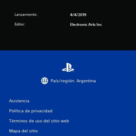
s
y
o
s
p
Lanzamiento:
4/4/2019
t
a
i
Editor:
Electronic Arts Inc
n
c
t
k
a
s
l
.
l
a
I
s
d
n
e
v
v
e
i
País/región: Argentina
r
s
s
u
i
a
ó
Asistencia
l
n
i
Política de privacidad
d
z
a
e
Términos de uso del sitio web
c
j
i
o
Mapa del sitio
ó