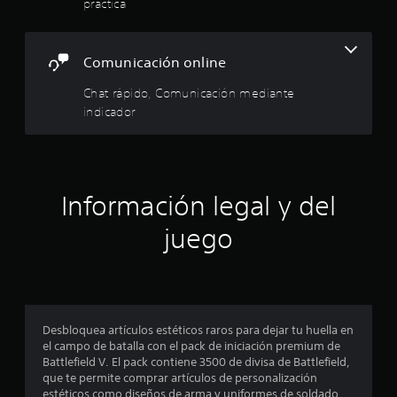
práctica
e
u
d
u
l
e
e
a
j
d
j
l
u
e
o
r
Comunicación online
e
s
e
y
g
m
d
Chat rápido, Comunicación mediante
s
o
a
e
indicador
t
p
r
d
i
a
c
o
r
c
a
r
a
r
k
.
p
p
a
r
u
Información legal y del
j
a
n
u
c
t
juego
s
t
o
t
i
s
a
c
d
b
a
e
r
l
i
l
n
e
Desbloquea artículos estéticos raros para dejar tu huella en
a
t
(
el campo de batalla con el pack de iniciación premium de
f
e
b
Battlefield V. El pack contiene 3500 de divisa de Battlefield,
o
r
á
que te permite comprar artículos de personalización
r
é
estéticos como diseños de arma y uniformes de soldado,
s