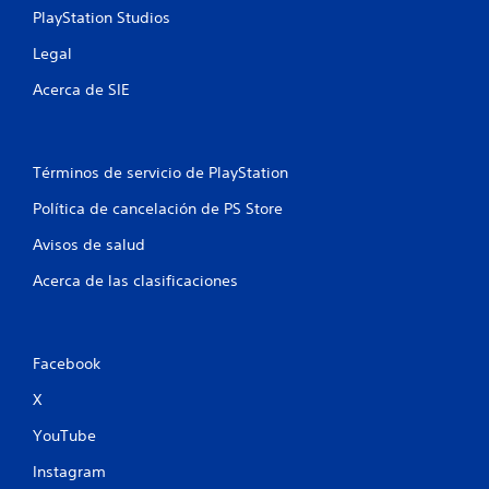
y
n
PlayStation Studios
s
f
t
Legal
r
i
o
Acerca de SIE
c
n
k
t
a
a
l
j
(
Términos de servicio de PlayStation
u
H
s
Política de cancelación de PS Store
U
t
D
a
Avisos de salud
)
b
s
Acerca de las clasificaciones
l
i
e
n
n
(
e
a
Facebook
c
v
e
a
X
s
n
i
YouTube
z
d
a
a
Instagram
d
d