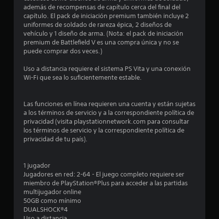
m
s
además de recompensas de capítulo cerca del final del
i
a
o
capítulo. El pack de iniciación premium también incluye 2
c
d
i
uniformes de soldado de rareza épica, 2 diseños de
a
e
n
vehículo y 1 diseño de arma. (Nota: el pack de iniciación
j
)
f
premium de Battlefield V es una compra única y no se
u
o
S
puede comprar dos veces.)
g
r
e
a
m
o
Uso a distancia requiere el sistema PS Vita y una conexión
r
a
f
Wi-Fi que sea lo suficientemente estable.
.
c
r
i
e
ó
c
Las funciones en línea requieren una cuenta y están sujetas
n
e
a los términos de servicio y a la correspondiente política de
e
n
privacidad (visita playstationnetwork.com para consultar
s
a
los términos de servicio y la correspondiente política de
p
l
privacidad de tu país).
e
g
c
u
í
n
1 jugador
f
a
Jugadores en red: 2-64 - El juego completo requiere ser
i
s
miembro de PlayStation®Plus para acceder a las partidas
c
o
multijugador online
a
p
50GB como mínimo
p
c
DUALSHOCK®4
a
i
Uso a distancia