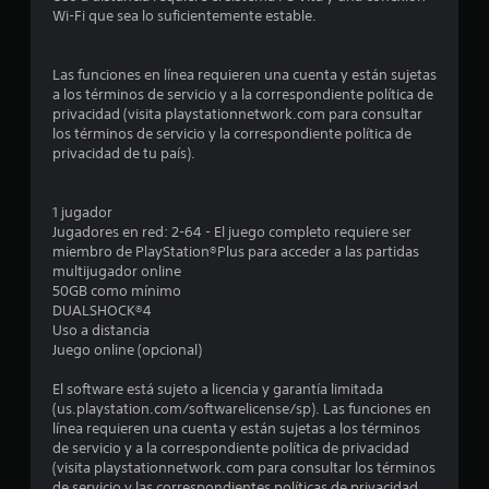
m
s
Wi-Fi que sea lo suficientemente estable.
i
a
o
s
c
d
i
a
e
n
t
Las funciones en línea requieren una cuenta y están sujetas
j
)
f
a los términos de servicio y a la correspondiente política de
u
o
r
S
privacidad (visita playstationnetwork.com para consultar
g
r
e
los términos de servicio y la correspondiente política de
a
m
e
o
privacidad de tu país).
r
a
f
.
c
l
r
i
e
1 jugador
ó
l
c
Jugadores en red: 2-64 - El juego completo requiere ser
n
e
miembro de PlayStation®Plus para acceder a las partidas
e
n
a
multijugador online
s
a
50GB como mínimo
p
l
s
DUALSHOCK®4
e
g
Uso a distancia
c
u
Juego online (opcional)
e
í
n
f
a
El software está sujeto a licencia y garantía limitada
n
i
s
(us.playstation.com/softwarelicense/sp). Las funciones en
c
o
línea requieren una cuenta y están sujetas a los términos
u
a
p
de servicio y a la correspondiente política de privacidad
p
c
(visita playstationnetwork.com para consultar los términos
n
a
i
de servicio y las correspondientes políticas de privacidad