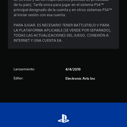
r
o
de tu país). Tarifa única para jugar en el sistema PS4™
t
a
n
principal designado de la cuenta y en otros sistemas PS4™
o
e
al iniciar sesión con esa cuenta.
o
t
s
r
d
PARA JUGAR, ES NECESARIO TENER BATTLEFIELD V PARA
t
o
e
LA PLATAFORMA APLICABLE (SE VENDE POR SEPARADO),
s
s
TODAS LAS ACTUALIZACIONES DEL JUEGO, CONEXIÓN A
a
j
e
INTERNET Y UNA CUENTA EA.
u
n
l
g
s
a
i
d
d
b
o
i
r
e
Lanzamiento:
4/4/2019
l
e
i
Editor:
Electronic Arts Inc
s
2
d
e
a
n
c
d
s
d
u
a
e
s
l
m
l
o
a
s
p
i
j
a
o