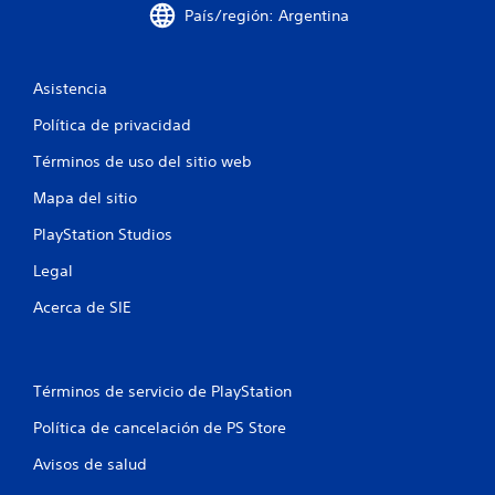
s
País/región: Argentina
y
f
o
s
p
t
i
a
i
Asistencia
n
c
c
t
k
Política de privacidad
a
s
a
l
.
Términos de uso del sitio web
l
c
a
Mapa del sitio
I
s
i
d
n
PlayStation Studios
e
v
o
Legal
v
e
i
r
n
Acerca de SIE
s
s
u
i
e
a
ó
l
n
s
i
Términos de servicio de PlayStation
d
z
Política de cancelación de PS Store
a
e
c
j
Avisos de salud
i
o
ó