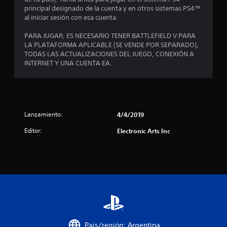
r
o
principal designado de la cuenta y en otros sistemas PS4™
a
n
al iniciar sesión con esa cuenta.
o
e
t
s
PARA JUGAR, ES NECESARIO TENER BATTLEFIELD V PARA
r
d
LA PLATAFORMA APLICABLE (SE VENDE POR SEPARADO),
o
e
TODAS LAS ACTUALIZACIONES DEL JUEGO, CONEXIÓN A
s
s
INTERNET Y UNA CUENTA EA.
j
e
u
n
g
s
a
i
d
b
o
Lanzamiento:
4/4/2019
i
r
l
Editor:
Electronic Arts Inc
e
i
s
d
e
a
n
d
s
d
u
e
s
l
m
o
a
s
p
j
a
País/región: Argentina
o