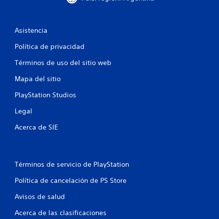
s
y
o
s
p
t
Asistencia
a
i
n
c
Política de privacidad
t
k
a
s
Términos de uso del sitio web
l
.
l
Mapa del sitio
a
I
s
PlayStation Studios
d
n
Legal
e
v
v
e
Acerca de SIE
i
r
s
s
u
i
a
ó
l
Términos de servicio de PlayStation
n
i
Política de cancelación de PS Store
d
z
a
e
Avisos de salud
c
j
i
o
Acerca de las clasificaciones
ó