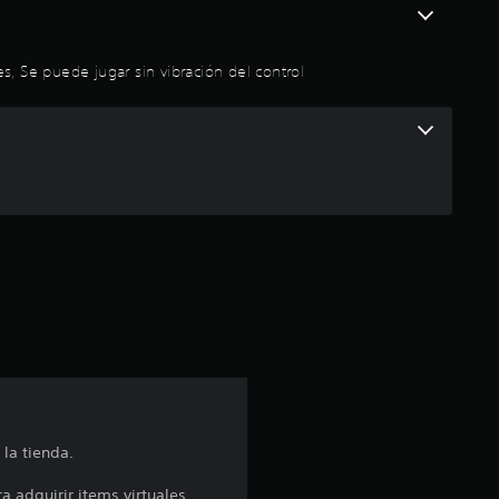
i
o
es, Se puede jugar sin vibración del control
:
4
.
4
3
e
s
t
la tienda.
r
 adquirir items virtuales