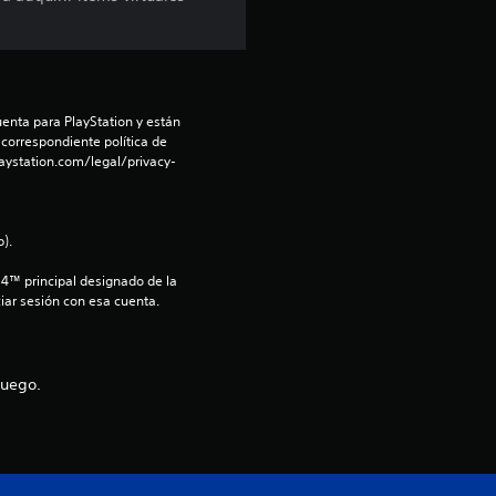
e
l
l
enta para PlayStation y están 
 correspondiente política de 
a
aystation.com/legal/privacy-
s
).
d
S4™ principal designado de la 
e
iar sesión con esa cuenta.
c
juego.
i
n
c