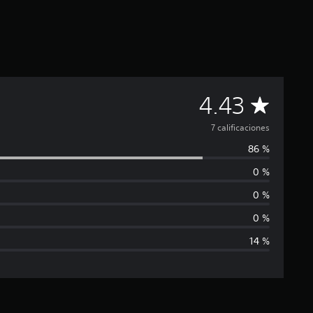
C
4.43
a
7 calificaciones
86 %
l
0 %
i
0 %
f
0 %
14 %
i
c
a