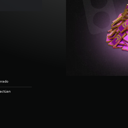
derado
ractúan