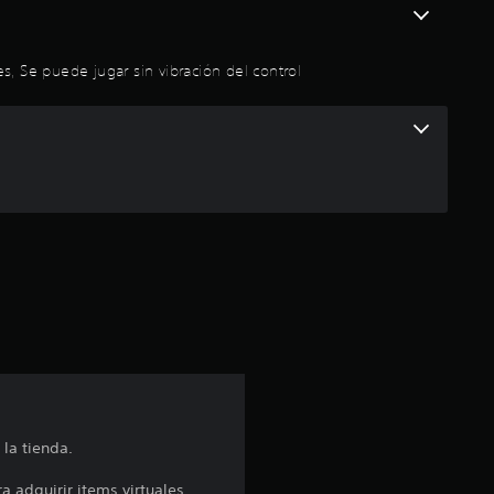
es, Se puede jugar sin vibración del control
la tienda.
 adquirir items virtuales