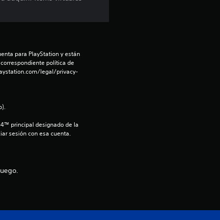
enta para PlayStation y están 
 correspondiente política de 
aystation.com/legal/privacy-
).
S4™ principal designado de la 
iar sesión con esa cuenta.
juego.