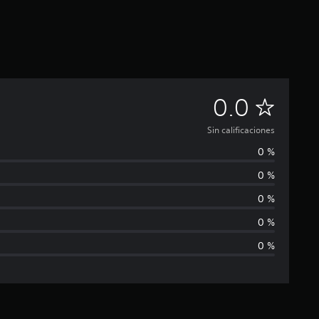
S
0.0
i
Sin calificaciones
0 %
n
0 %
c
0 %
a
0 %
0 %
l
i
f