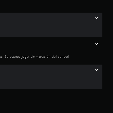
o
m
e
d
i
o
es, Se puede jugar sin vibración del control
:
3
.
5
e