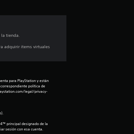
s
t
r
la tienda.
e
 adquirir items virtuales
l
l
a
enta para PlayStation y están 
 correspondiente política de 
s
aystation.com/legal/privacy-
d
).
e
S4™ principal designado de la 
c
iar sesión con esa cuenta.