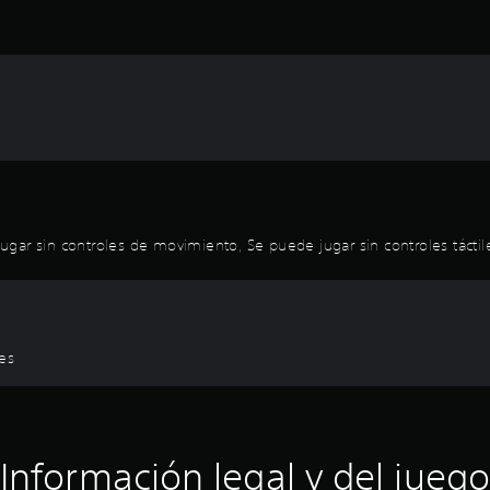
 jugar sin controles de movimiento, Se puede jugar sin controles táctil
les
Información legal y del juego