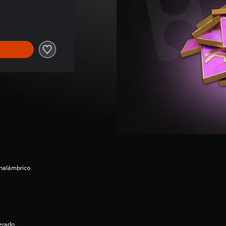
inal de US$14.99
inalámbrico
derado