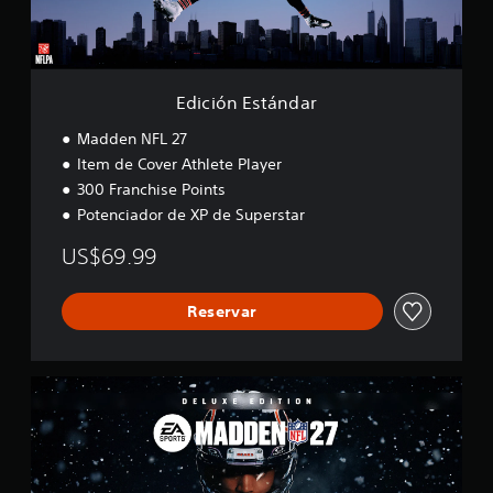
t
á
n
d
a
Edición Estándar
r
Madden NFL 27
Item de Cover Athlete Player
300 Franchise Points
Potenciador de XP de Superstar
US$69.99
Reservar
E
d
i
c
i
ó