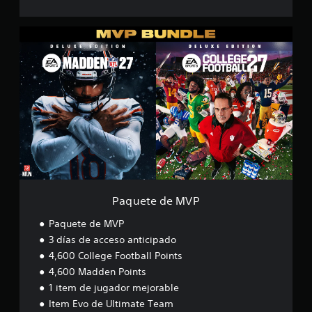
P
a
q
u
e
t
e
d
e
M
V
P
Paquete de MVP
Paquete de MVP
3 días de acceso anticipado
4,600 College Football Points
4,600 Madden Points
1 item de jugador mejorable
Item Evo de Ultimate Team