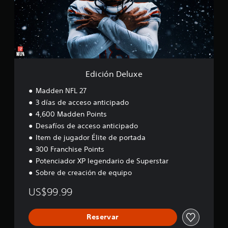
n
D
e
l
u
x
e
Edición Deluxe
Madden NFL 27
3 días de acceso anticipado
4,600 Madden Points
Desafíos de acceso anticipado
Item de jugador Élite de portada
300 Franchise Points
Potenciador XP legendario de Superstar
Sobre de creación de equipo
US$99.99
Reservar