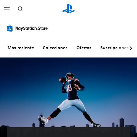
B
u
s
c
a
r
Más reciente
Colecciones
Ofertas
Suscripciones