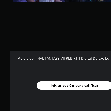
l
a
s
d
e
c
i
n
c
o
e
s
Mejora de FINAL FANTASY VII REBIRTH Digital Deluxe Edi
t
r
e
l
l
a
Iniciar sesión para calificar
s
e
n
u
n