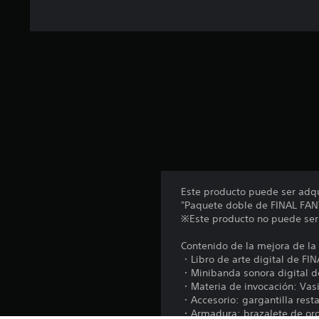
t
o
t
a
l
d
e
1
2
5
c
a
l
i
f
Este producto puede ser adqu
i
"Paquete doble de FINAL FA
c
※Este producto no puede ser 
a
c
Contenido de la mejora de la 
i
・Libro de arte digital de F
o
・Minibanda sonora digital d
n
・Materia de invocación: Vas
e
・Accesorio: gargantilla rest
s
・Armadura: brazalete de or