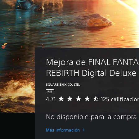
Mejora de FINAL FANTAS
REBIRTH Digital Deluxe 
SQUARE ENIX CO. LTD.
PS5
4.71
125 calificacio
C
a
l
No disponible para la compra
i
f
i
Más información
c