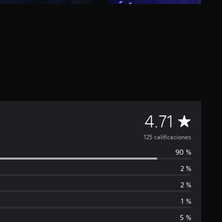
C
4.71
a
125 calificaciones
90 %
l
2 %
i
2 %
f
1 %
5 %