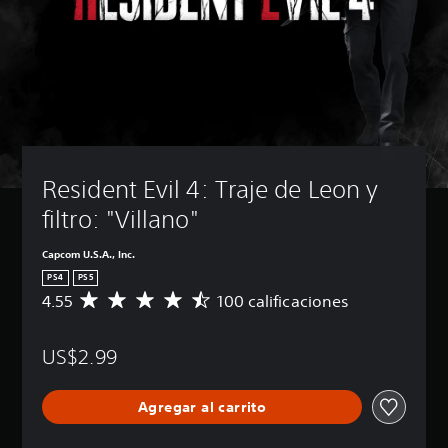
Resident Evil 4: Traje de Leon y 
filtro: "Villano"
Capcom U.S.A., Inc.
PS4
PS5
4.55
100 calificaciones
C
a
l
US$2.99
i
f
i
Agregar al carrito
c
a
c