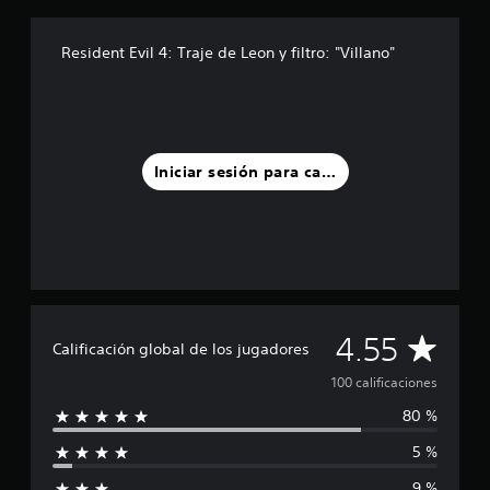
d
e
Resident Evil 4: Traje de Leon y filtro: "Villano"
c
i
n
c
o
e
Iniciar sesión para calificar
s
t
r
e
l
l
a
s
e
C
4.55
Calificación global de los jugadores
n
u
a
100 calificaciones
n
t
80 %
l
o
5 %
t
i
a
9 %