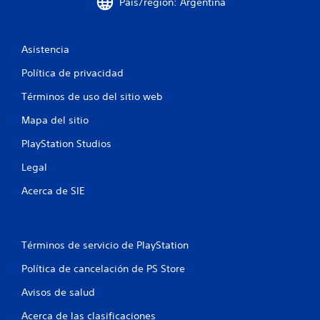
o
País/región: Argentina
e
Asistencia
s
Política de privacidad
t
Términos de uso del sitio web
r
Mapa del sitio
e
PlayStation Studios
l
Legal
l
Acerca de SIE
a
s
Términos de servicio de PlayStation
e
Política de cancelación de PS Store
n
Avisos de salud
Acerca de las clasificaciones