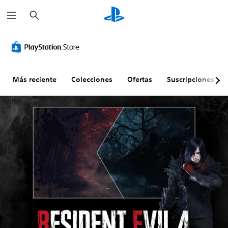
B
u
s
c
a
r
Más reciente
Colecciones
Ofertas
Suscripciones