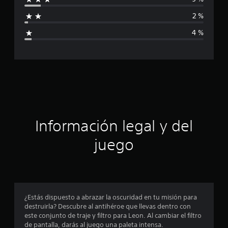
l
f
d
2 %
e
i
1
4 %
0
c
0
c
a
a
l
c
i
f
i
i
c
ó
a
Información legal y del
c
n
i
juego
o
p
n
e
r
s
o
¿Estás dispuesto a abrazar la oscuridad en tu misión para
destruirla? Descubre al antihéroe que llevas dentro con
m
este conjunto de traje y filtro para Leon. Al cambiar el filtro
de pantalla, darás al juego una paleta intensa.