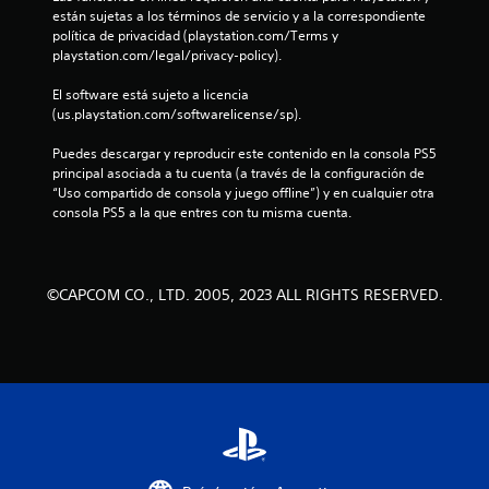
r
están sujetas a los términos de servicio y a la correspondiente 
política de privacidad (playstation.com/Terms y 
e
playstation.com/legal/privacy-policy).
l
El software está sujeto a licencia 
(us.playstation.com/softwarelicense/sp).
l
Puedes descargar y reproducir este contenido en la consola PS5 
a
principal asociada a tu cuenta (a través de la configuración de 
“Uso compartido de consola y juego offline”) y en cualquier otra 
s
consola PS5 a la que entres con tu misma cuenta.
d
e
©CAPCOM CO., LTD. 2005, 2023 ALL RIGHTS RESERVED.
c
i
n
c