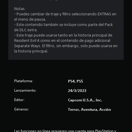
e
Notas:
d
- Puedes cambiar de traje y filtro seleccionando EXTRAS en
el menú de pausa.
i
- Este contenido también se incluye como parte del Pack
de DLC extra.
o
- Este traje puede usarse tanto en la historia principal de
Resident Evil 4 como en el contenido de pago adicional
:
Separate Ways. El filtro, sin embargo, solo puede usarse en
la historia principal.
4
.
5
Plataforma:
PS4, PS5
5
Lanzamiento:
24/3/2023
e
Editor:
Capcom U.S.A., Inc.
Géneros:
Terror, Aventura, Acción
s
t
Las funciones en línea requieren una cuenta para PlayStation y 