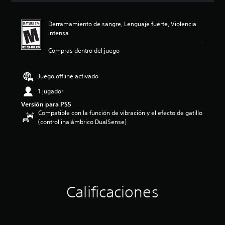
i
ó
Derramamiento de sangre, Lenguaje fuerte, Violencia
n
intensa
p
r
Compras dentro del juego
o
m
e
Juego offline activado
d
i
1 jugador
o
Versión para PS5
:
Compatible con la función de vibración y el efecto de gatillo
4
(control inalámbrico DualSense)
.
5
5
e
s
t
r
Calificaciones
e
l
l
a
s