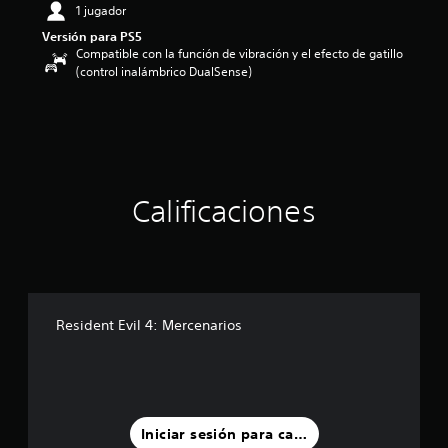
1 jugador
i
o
Versión para PS5
:
Compatible con la función de vibración y el efecto de gatillo
4
(control inalámbrico DualSense)
.
4
4
e
s
t
r
Calificaciones
e
l
l
a
s
d
e
Resident Evil 4: Mercenarios
c
i
n
c
o
e
Iniciar sesión para calificar
s