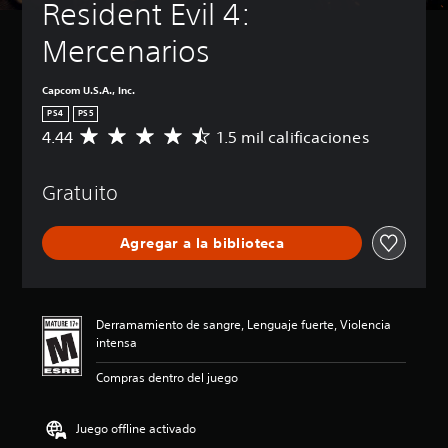
Resident Evil 4: 
Mercenarios
Capcom U.S.A., Inc.
PS4
PS5
4.44
1.5 mil calificaciones
C
a
l
Gratuito
i
f
i
Agregar a la biblioteca
c
a
c
i
ó
Derramamiento de sangre, Lenguaje fuerte, Violencia
n
intensa
p
r
Compras dentro del juego
o
m
e
Juego offline activado
d