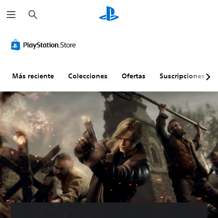
B
u
s
c
a
r
Más reciente
Colecciones
Ofertas
Suscripciones