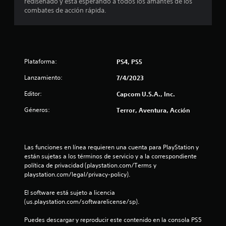
rediseñado y está esperando a todos los amantes de los
4
combates de acción rápida.
.
4
Plataforma:
PS4, PS5
4
Lanzamiento:
7/4/2023
e
Editor:
Capcom U.S.A., Inc.
s
Géneros:
Terror, Aventura, Acción
t
r
Las funciones en línea requieren una cuenta para PlayStation y 
están sujetas a los términos de servicio y a la correspondiente 
e
política de privacidad (playstation.com/Terms y 
playstation.com/legal/privacy-policy).
l
El software está sujeto a licencia 
l
(us.playstation.com/softwarelicense/sp).
a
Puedes descargar y reproducir este contenido en la consola PS5 