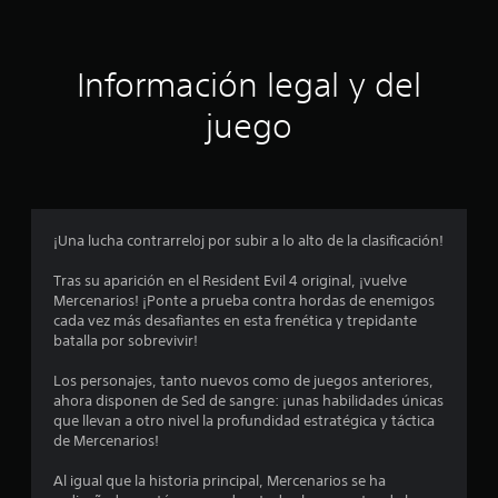
a
i
l
i
ó
Información legal y del
f
i
n
juego
c
a
p
c
i
r
o
n
o
e
¡Una lucha contrarreloj por subir a lo alto de la clasificación!
s
m
Tras su aparición en el Resident Evil 4 original, ¡vuelve
Mercenarios! ¡Ponte a prueba contra hordas de enemigos
e
cada vez más desafiantes en esta frenética y trepidante
batalla por sobrevivir!
d
Los personajes, tanto nuevos como de juegos anteriores,
i
ahora disponen de Sed de sangre: ¡unas habilidades únicas
que llevan a otro nivel la profundidad estratégica y táctica
o
de Mercenarios!
:
Al igual que la historia principal, Mercenarios se ha