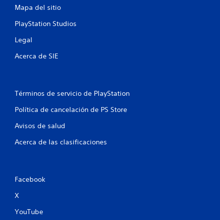
e
Mapa del sitio
l
PlayStation Studios
Legal
l
Acerca de SIE
a
s
Términos de servicio de PlayStation
e
Política de cancelación de PS Store
n
Avisos de salud
u
Acerca de las clasificaciones
n
t
Facebook
o
X
t
YouTube