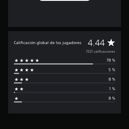
t
r
e
l
l
a
s
C
4.44
e
Calificación global de los jugadores
n
a
u
1521 calificaciones
n
78 %
l
t
o
5 %
i
t
a
8 %
f
l
d
1 %
e
i
1
8 %
.
c
5
m
a
i
l
c
c