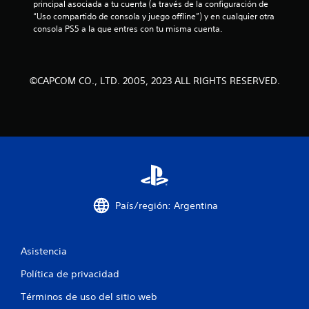
principal asociada a tu cuenta (a través de la configuración de 
s
“Uso compartido de consola y juego offline”) y en cualquier otra 
consola PS5 a la que entres con tu misma cuenta.
d
e
©CAPCOM CO., LTD. 2005, 2023 ALL RIGHTS RESERVED.
c
i
n
c
o
País/región: Argentina
e
s
Asistencia
t
Política de privacidad
r
Términos de uso del sitio web