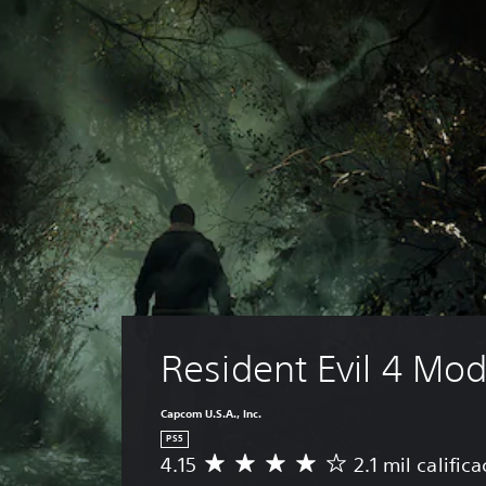
Resident Evil 4 Mo
Capcom U.S.A., Inc.
PS5
4.15
2.1 mil calific
C