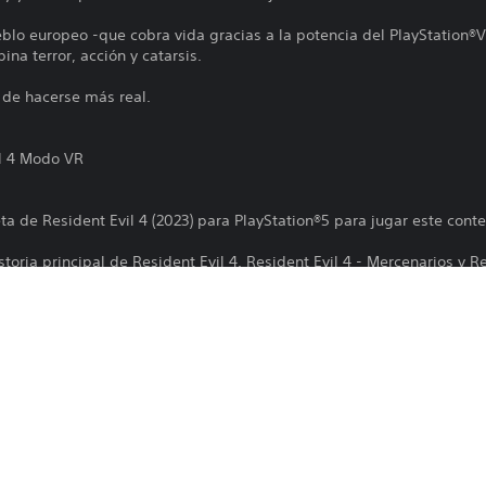
eblo europeo -que cobra vida gracias a la potencia del PlayStation®
na terror, acción y catarsis.
 de hacerse más real.
l 4 Modo VR
ta de Resident Evil 4 (2023) para PlayStation®5 para jugar este cont
toria principal de Resident Evil 4. Resident Evil 4 - Mercenarios y R
s con él.
les en el modo VR, incluidos los que acompañan los siguientes conte
tro "Héroe" para Leon.
tro "Villano" para Leon.
e contenido descargable extra.