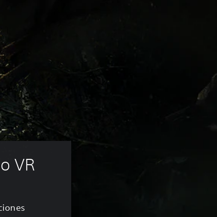
do VR
aciones