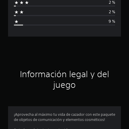
f
2 %
f
i
c
2 %
i
a
9 %
c
c
i
o
a
n
e
s
c
i
ó
Información legal y del
n
juego
p
r
o
¡Aprovecha al máximo tu vida de cazador con este paquete
de objetos de comunicación y elementos cosméticos!
m