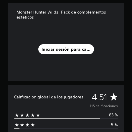
t
r
e
Monster Hunter Wilds: Pack de complementos
l
estéticos 1
l
a
s
e
n
u
Iniciar sesión para calificar
n
t
o
t
a
l
d
e
C
4.51
1
Calificación global de los jugadores
1
a
115 calificaciones
5
c
83 %
l
a
l
5 %
i
i