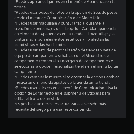
*Puedes aplicar colgantes en el menú de Apariencia en tu
r
tienda.
*Puedes usar poses de fotos en la opción de Sets de poses
e
desde el menú de Comunicación o de Modo foto.
*Puedes usar maquillaje y puntura facial durante la
l
creación de personajes o en la opción Cambiar apariencia
en el menú de Apariencias en tu tienda. El maquillaje y la
l
pintura facial son elementos estéticos y no afectan las
estadísticas ni las habilidades.
a
*Puedes usar sets de personalización de tiendas y sets de
equipo de campamento si hablas con el Miauestro de
s
campamento temporal o Encargato de campamentos y
seleccionas la opción Personalizar tienda en el menú Editar
d
camp. temp.
*Puedes cambiar la música al seleccionar la opción Cambiar
e
música en el menú de ajustes de la tienda en tu tienda.
*Puedes usar stickers en el menú de Comunicación. Usa la
c
opción de Editar texto en el submenú de Stickers para
editar el texto de un sticker.
i
*Es posible que necesites actualizar a la versión más
reciente del juego para usar este contenido.
n
c