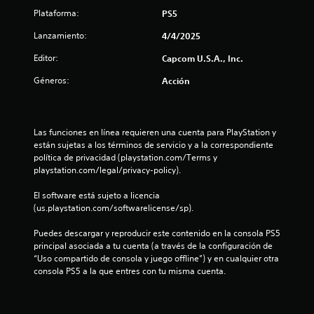
o
Plataforma:
PS5
e
Lanzamiento:
4/4/2025
s
Editor:
Capcom U.S.A., Inc.
Géneros:
Acción
t
r
Las funciones en línea requieren una cuenta para PlayStation y 
e
están sujetas a los términos de servicio y a la correspondiente 
política de privacidad (playstation.com/Terms y 
l
playstation.com/legal/privacy-policy).
l
El software está sujeto a licencia 
(us.playstation.com/softwarelicense/sp).
a
Puedes descargar y reproducir este contenido en la consola PS5 
s
principal asociada a tu cuenta (a través de la configuración de 
“Uso compartido de consola y juego offline”) y en cualquier otra 
e
consola PS5 a la que entres con tu misma cuenta.
n