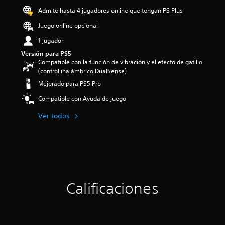
o
Admite hasta 4 jugadores online que tengan PS Plus
:
Juego online opcional
4
.
1 jugador
5
Versión para PS5
1
Compatible con la función de vibración y el efecto de gatillo
e
(control inalámbrico DualSense)
s
t
Mejorado para PS5 Pro
r
Compatible con Ayuda de juego
e
l
Ver todos
l
a
s
d
e
c
i
n
Calificaciones
c
o
e
s