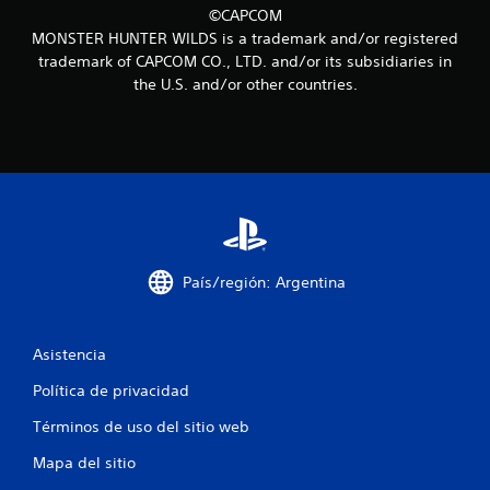
u
©CAPCOM
MONSTER HUNTER WILDS is a trademark and/or registered
n
trademark of CAPCOM CO., LTD. and/or its subsidiaries in
t
the U.S. and/or other countries.
o
t
a
l
País/región: Argentina
d
e
Asistencia
1
Política de privacidad
1
Términos de uso del sitio web
5
Mapa del sitio