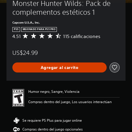
Monster Hunter Wilds: Pack de 
complementos estéticos 1
Capcom U.S.A., Inc.
PS5
MEJORADO PARA PS5 PRO
4.51
115 calificaciones
C
a
l
US$24.99
i
f
i
Agregar al carrito
c
a
c
i
ó
Humor negro, Sangre, Violencia
n
p
Compras dentro del juego, Los usuarios interactúan
r
o
m
Se requiere PS Plus para jugar online
e
d
Compras dentro del juego opcionales
i