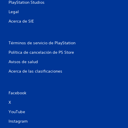
c
PlayStation Studios
a
Legal
l
Acerca de SIE
i
f
Términos de servicio de PlayStation
Política de cancelación de PS Store
i
Avisos de salud
c
Acerca de las clasificaciones
a
c
Facebook
i
X
o
YouTube
n
Instagram