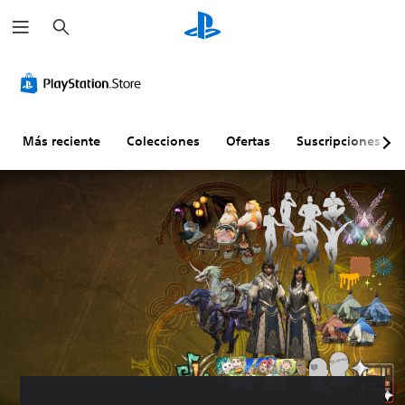
B
u
s
c
a
r
Más reciente
Colecciones
Ofertas
Suscripciones