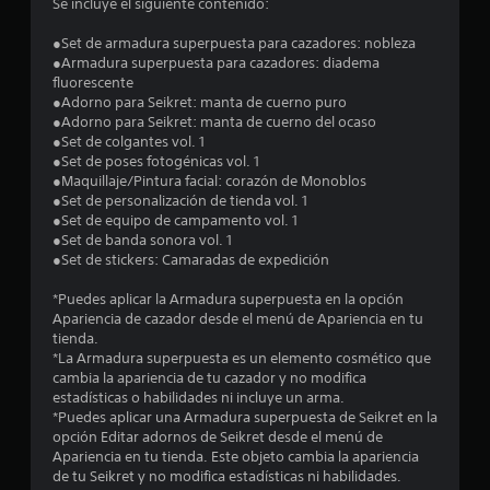
Se incluye el siguiente contenido:
e
●Set de armadura superpuesta para cazadores: nobleza
d
●Armadura superpuesta para cazadores: diadema
fluorescente
i
●Adorno para Seikret: manta de cuerno puro
●Adorno para Seikret: manta de cuerno del ocaso
o
●Set de colgantes vol. 1
●Set de poses fotogénicas vol. 1
:
●Maquillaje/Pintura facial: corazón de Monoblos
●Set de personalización de tienda vol. 1
4
●Set de equipo de campamento vol. 1
●Set de banda sonora vol. 1
.
●Set de stickers: Camaradas de expedición
5
*Puedes aplicar la Armadura superpuesta en la opción
Apariencia de cazador desde el menú de Apariencia en tu
tienda.
1
*La Armadura superpuesta es un elemento cosmético que
cambia la apariencia de tu cazador y no modifica
e
estadísticas o habilidades ni incluye un arma.
*Puedes aplicar una Armadura superpuesta de Seikret en la
s
opción Editar adornos de Seikret desde el menú de
Apariencia en tu tienda. Este objeto cambia la apariencia
t
de tu Seikret y no modifica estadísticas ni habilidades.