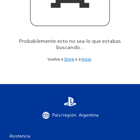
u
e
e
s
t
a
b
Probablemente esto no sea lo que estabas
a
buscando...
s
b
Vuelve a
Store
o a
Inicio
.
u
s
c
a
n
d
o
.
.
.
País/región: Argentina
Asistencia