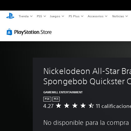
Tienda
PS5
Juegos
PS Plus
Accesorios
Noticias
Nickelodeon All-Star Bra
Spongebob Quickster 
GAMEMILL ENTERTAINMENT
PS4
PS5
4.27
11 calificacion
C
a
l
No disponible para la compra
i
f