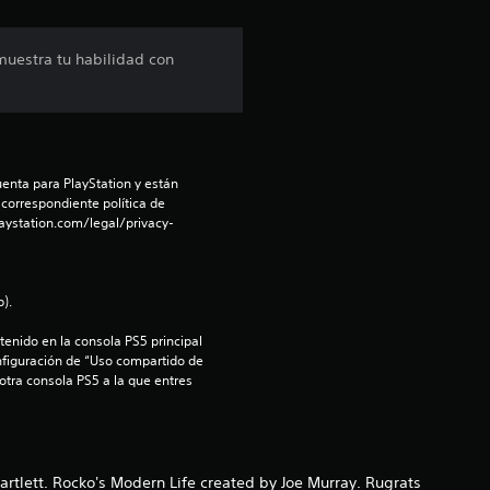
ó
n
muestra tu habilidad con
p
r
o
enta para PlayStation y están 
 correspondiente política de 
m
aystation.com/legal/privacy-
e
).
d
enido en la consola PS5 principal 
i
nfiguración de “Uso compartido de 
 otra consola PS5 a la que entres 
o
:
rtlett. Rocko's Modern Life created by Joe Murray. Rugrats