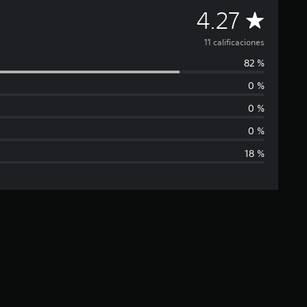
C
4.27
a
11 calificaciones
82 %
l
0 %
i
0 %
f
0 %
18 %
i
c
a
c
i