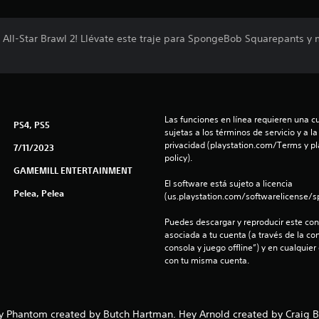
 All-Star Brawl 2! Llévate este traje para SpongeBob Squarepants y 
Las funciones en línea requieren una cu
PS4, PS5
sujetas a los términos de servicio y a la
privacidad (playstation.com/Terms y pl
7/11/2023
policy).
GAMEMILL ENTERTAINMENT
El software está sujeto a licencia 
Pelea, Pelea
(us.playstation.com/softwarelicense/sp
Puedes descargar y reproducir este cont
asociada a tu cuenta (a través de la co
consola y juego offline”) y en cualquier
con tu misma cuenta.
y Phantom created by Butch Hartman. Hey Arnold created by Craig Ba