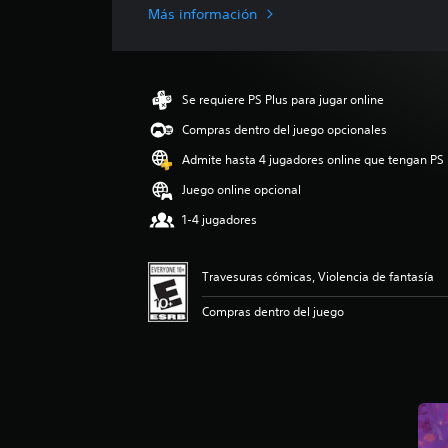
i
Más información
c
a
c
i
Se requiere PS Plus para jugar online
ó
n
Compras dentro del juego opcionales
p
Admite hasta 4 jugadores online que tengan PS 
r
o
Juego online opcional
m
e
1-4 jugadores
d
i
o
Travesuras cómicas, Violencia de fantasía
:
Compras dentro del juego
4
.
2
7
e
s
t
r