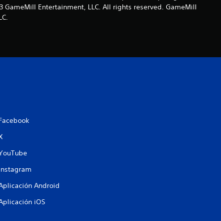
4
 GameMill Entertainment, LLC. All rights reserved. GameMill
LC.
.
2
7
e
s
Facebook
t
X
r
YouTube
e
Instagram
Aplicación Android
l
Aplicación iOS
l