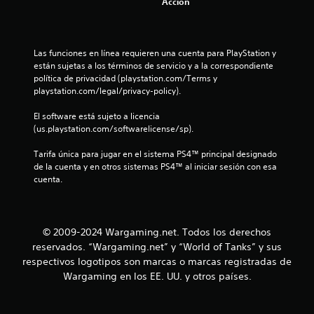
Acción
5
e
Las funciones en línea requieren una cuenta para PlayStation y 
s
están sujetas a los términos de servicio y a la correspondiente 
política de privacidad (playstation.com/Terms y 
t
playstation.com/legal/privacy-policy).
r
El software está sujeto a licencia 
(us.playstation.com/softwarelicense/sp).
e
Tarifa única para jugar en el sistema PS4™ principal designado 
l
de la cuenta y en otros sistemas PS4™ al iniciar sesión con esa 
cuenta.
l
a
© 2009-2024 Wargaming.net. Todos los derechos
s
reservados. “Wargaming.net” y “World of Tanks” y sus
respectivos logotipos son marcas o marcas registradas de
d
Wargaming en los EE. UU. y otros países.
e