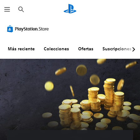
B
u
s
c
a
r
Más reciente
Colecciones
Ofertas
Suscripciones