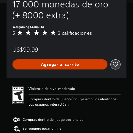
17 000 monedas de oro 
(+ 8000 extra)
Wargaming Group Ltd
5
3 calificaciones
C
a
l
US$99.99
i
f
i
Agregar al carrito
c
a
c
i
ó
Violencia de nivel moderado
n
p
Compras dentro del juego (Incluye artículos aleatorios),
r
Los usuarios interactúan
o
m
e
Compras dentro del juego opcionales
d
Se requiere jugar online
i