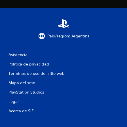
c
i
n
c
País/región: Argentina
o
Asistencia
e
Política de privacidad
s
Términos de uso del sitio web
t
Mapa del sitio
r
PlayStation Studios
e
Legal
l
Acerca de SIE
l