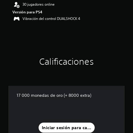
o
30 jugadores online
:
Versión para PS4
5
e
Vibración del control DUALSHOCK 4
s
t
r
e
l
l
a
Calificaciones
s
d
e
c
i
n
c
17 000 monedas de oro (+ 8000 extra)
o
e
s
t
r
e
Iniciar sesión para calificar
l