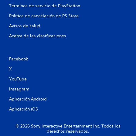
a
Términos de servicio de PlayStation
s
Política de cancelación de PS Store
e
Avisos de salud
n
Acerca de las clasificaciones
u
n
Facebook
X
t
YouTube
o
Instagram
t
Aplicación Android
a
Aplicación iOS
l
d
© 2026 Sony Interactive Entertainment Inc. Todos los
derechos reservados.