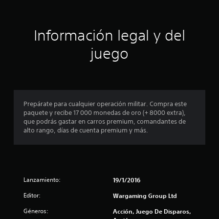
o
i
n
e
ó
Información legal y del
s
n
juego
p
r
o
Prepárate para cualquier operación militar. Compra este
paquete y recibe 17 000 monedas de oro (+ 8000 extra),
m
que podrás gastar en carros premium, comandantes de
alto rango, días de cuenta premium y más.
e
d
i
Lanzamiento:
19/1/2016
o
Editor:
Wargaming Group Ltd
:
Géneros:
Acción, Juego De Disparos,