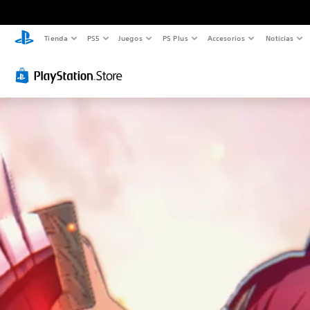
Tienda
PS5
Juegos
PS Plus
Accesorios
Noticias