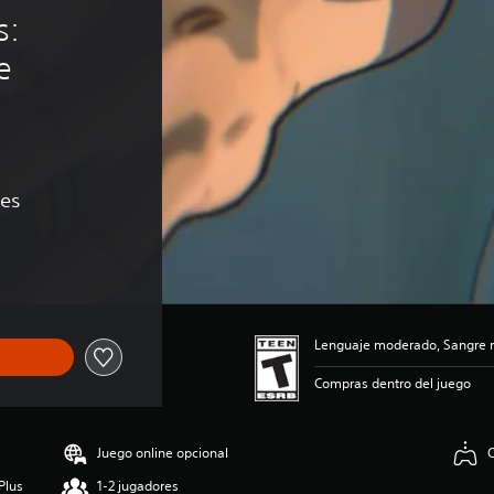
: 
e 
nes
e US$11.99
Lenguaje moderado, Sangre 
Compras dentro del juego
Juego online opcional
C
Plus
1-2 jugadores