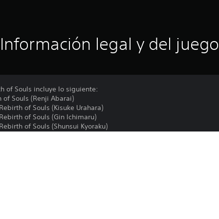
Información legal y del juego
h of Souls incluye lo siguiente:
 of Souls (Renji Abarai)
Rebirth of Souls (Kisuke Urahara)
Rebirth of Souls (Gin Ichimaru)
 Rebirth of Souls (Shunsui Kyoraku)
Rebirth of Souls (Kenpachi Zaraki)
productos que incluye este contenido. Ten cuidado de no comprar 
Las funciones en línea requieren una cu
PS4, PS5
términos de servicio y a la correspondien