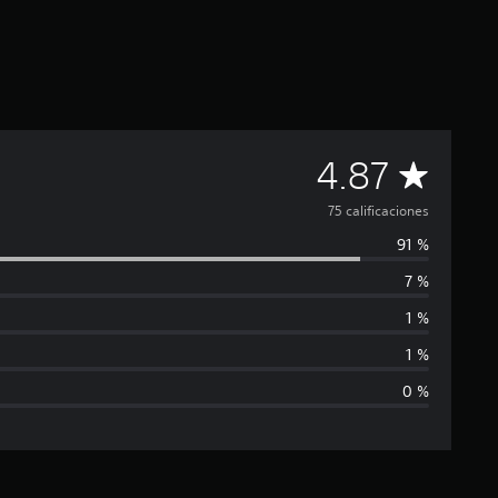
C
4.87
a
75 calificaciones
91 %
l
7 %
i
1 %
f
1 %
0 %
i
c