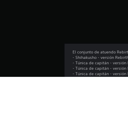
5
c
a
l
i
f
i
c
a
El conjunto de atuendo Rebirt
c
- Shihakusho - versión Rebirth
i
- Túnica de capitán - versión 
o
- Túnica de capitán - versión 
n
- Túnica de capitán - versión
e
- Túnica de capitán - versión 
s
*También hay un paquete de 
contenido.
Plataforma: