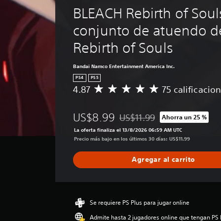
BLEACH Rebirth of Souls
conjunto de atuendo d
Rebirth of Souls
Bandai Namco Entertainment America Inc.
PS4
PS5
4.87
75 calificacio
C
a
l
US$8.99
US$11.99
Ahorra un 25 %
i
Rebajado del precio original d
f
La oferta finaliza el 13/8/2026 06:59 AM UTC
i
Precio más bajo en los últimos 30 días: US$11.99
c
a
Agregar al carrito
c
i
ó
n
p
Se requiere PS Plus para jugar online
r
Admite hasta 2 jugadores online que tengan PS 
o