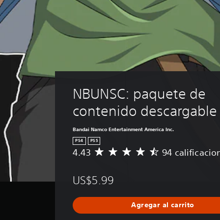
NBUNSC: paquete de 
contenido descargable
Bandai Namco Entertainment America Inc.
PS4
PS5
4.43
94 calificacio
C
a
l
US$5.99
i
f
i
Agregar al carrito
c
a