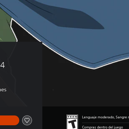
 4
nes
Lenguaje moderado, Sangre 
Compras dentro del juego