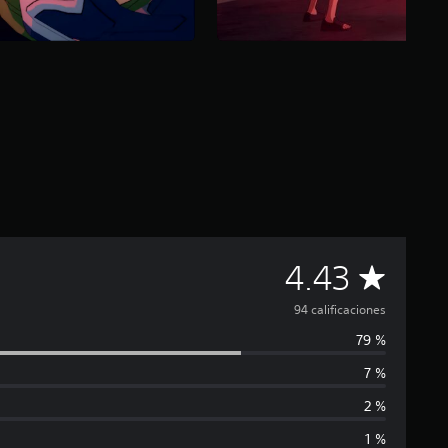
C
4.43
a
94 calificaciones
79 %
l
7 %
i
2 %
f
1 %