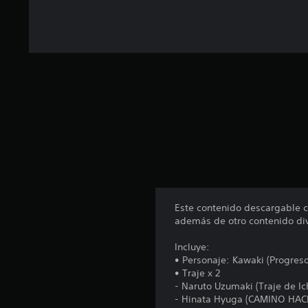
o
t
a
l
d
e
9
4
c
a
l
i
f
i
c
a
Este contenido descargable
c
además de otro contenido div
i
o
Incluye:
n
• Personaje: Kawaki (Progres
e
• Traje x 2
s
- Naruto Uzumaki (Traje de I
- Hinata Hyuga (CAMINO HAC