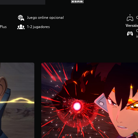
Juego online opcional
C
Versió
Plus
1-2 jugadores
C
i