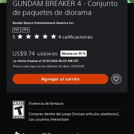
GUNDAM BREAKER 4 - Conjunto 
de paquetes de diorama
Bandai Namco Entertainment America Inc.
PS4
PS5
5
4 calificaciones
C
a
l
US$9.74
i
US$14.99
Ahorra un 35 %
Rebajado del precio original de US$14.99
f
La oferta finaliza el 13/8/2026 06:59 AM UTC
i
Precio más bajo en los últimos 30 días: US$14.99
c
a
Agregar al carrito
c
i
ó
n
p
Violencia de fantasía
r
o
Compras dentro del juego (Incluye artículos aleatorios),
m
Los usuarios interactúan
e
d
i