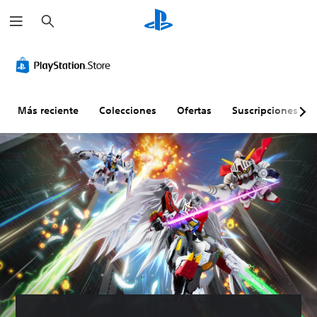
B
u
s
c
a
r
Más reciente
Colecciones
Ofertas
Suscripciones