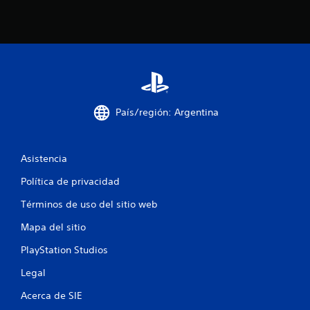
c
o
e
s
País/región: Argentina
t
r
Asistencia
e
Política de privacidad
l
Términos de uso del sitio web
l
Mapa del sitio
a
PlayStation Studios
Legal
s
Acerca de SIE
e