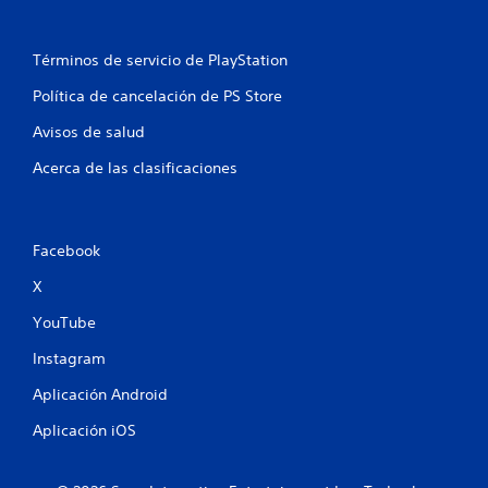
n
Términos de servicio de PlayStation
u
Política de cancelación de PS Store
n
Avisos de salud
t
Acerca de las clasificaciones
o
t
Facebook
a
X
l
YouTube
d
Instagram
e
Aplicación Android
4
Aplicación iOS
c