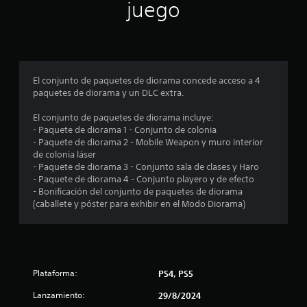
n
juego
p
r
o
El conjunto de paquetes de diorama concede acceso a 4
paquetes de diorama y un DLC extra.
m
El conjunto de paquetes de diorama incluye:
e
- Paquete de diorama 1 - Conjunto de colonia
- Paquete de diorama 2 - Mobile Weapon y muro interior
d
de colonia láser
- Paquete de diorama 3 - Conjunto sala de clases y Haro
i
- Paquete de diorama 4 - Conjunto playero y de efecto
- Bonificación del conjunto de paquetes de diorama
o
(caballete y póster para exhibir en el Modo Diorama)
:
5
Plataforma:
PS4, PS5
e
Lanzamiento:
29/8/2024