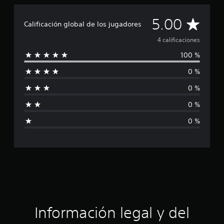
i
o
C
n
5.00
Calificación global de los jugadores
e
a
s
4 calificaciones
100 %
l
0 %
i
0 %
f
0 %
i
0 %
c
a
c
i
ó
Información legal y del