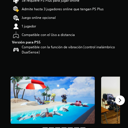
Se requiere PS Plus para jugar online
o
Admite hasta 3 jugadores online que tengan PS Plus
:
5
Juego online opcional
e
s
1 jugador
t
Compatible con el Uso a distancia
r
e
Versión para PS5
l
Compatible con la función de vibración (control inalámbrico
l
DualSense)
a
s
d
e
c
i
n
c
o
e
s
t
r
e