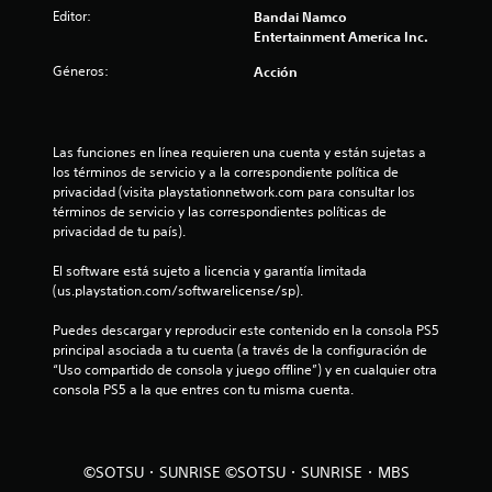
s
Editor:
Bandai Namco
t
Entertainment America Inc.
Géneros:
Acción
r
e
Las funciones en línea requieren una cuenta y están sujetas a 
l
los términos de servicio y a la correspondiente política de 
privacidad (visita playstationnetwork.com para consultar los 
l
términos de servicio y las correspondientes políticas de 
privacidad de tu país).
a
El software está sujeto a licencia y garantía limitada 
s
(us.playstation.com/softwarelicense/sp).
d
Puedes descargar y reproducir este contenido en la consola PS5 
principal asociada a tu cuenta (a través de la configuración de 
e
“Uso compartido de consola y juego offline”) y en cualquier otra 
consola PS5 a la que entres con tu misma cuenta.
c
i
©SOTSU・SUNRISE ©SOTSU・SUNRISE・MBS
n